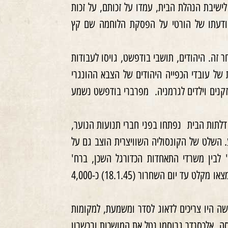
ישיבת הנהלת הבית, עמדו על זכותם, על זכות
Z). רק שידור הרדיו עם הודעתו של הורטי על הפסקת הלוחמה שם קץ
 זה. היהודים, תושבי בודפשט, גויסו לעבודות
הבירה. (גברים 16 – 60, נשים 16 – 40), 70 יחידות של עובדי הכפייה היהודים של הצבא ההונגרי
זקנים וילדים לגרמניה. מפרברי בודפשט נשמע
 דלתות הבית נפתחו בפני חברי תנועות הנוער,
ע. השלט של הקונסוליה השוויצרית הוצב גם על
בין 'בית הזכוכית' לבין משרדי התאחדות הכדורגל השכן, ברח'
וואדאס 31, נפרצו. בשלושה מבנים אשר נקראו ביחד 'בית הזכוכית', מצאו מקלט עד יום השחרור (18.1.45) כ-4,000
שה היו צריכים לדאוג לסדר ומשמעת, למקומות
סה. אלכסנדר גרוסמן נטל את המושכות ובכשרון