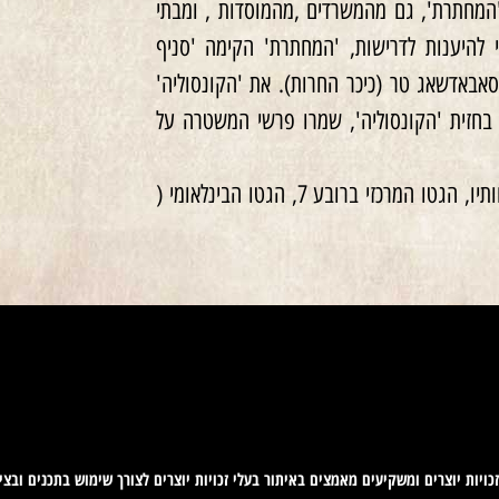
המחתרת', גם מהמשרדים ,מהמוסדות , ומבתי
י להיענות לדרישות, 'המחתרת' הקימה 'סניף
ה של קרל לוץ בסאבאדשאג טר (כיכר החרות). את 'הקונסוליה'
 בחזית 'הקונסוליה', שמרו פרשי המשטרה על
פשט, חלקה המזרחי של עיר הבירה, לרבות 'בית הזכוכית' , על שלוחותיו, הגטו המרכזי ברובע 7, הגטו הבינלאומי (
ויות יוצרים ומשקיעים מאמצים באיתור בעלי זכויות יוצרים לצורך שימוש בתכנים ובציל