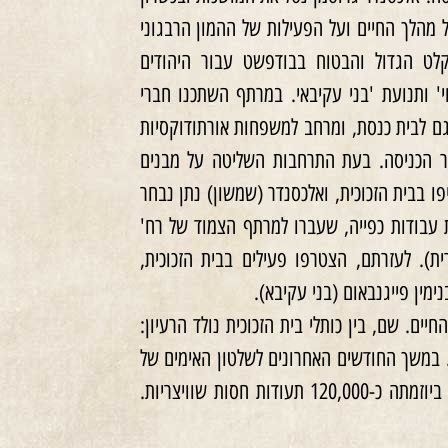
וחה (ישן 2-3 שעות ביום) ניצח על מהלך החיים ועל הפעילות של ההמון הרבגוני
לט הגדול והבטוח בבודפשט עבור היהודים
י' ותנועת 'בני עקיבאי. במרתף השתכנו חברי
גם לבית כנסת, ומרחב למשפחות אורתודוקסיות
ער הכניסה. בעת התרחבות השליטה על מבנים
ווקרלה 17, שמחה הונוולד החליפו בבית הזכוכית, ואלכסנדר (שמשון) נתן נבחר
ועריקים מפלוגות עבודות כפייה, שעברו למרתף הצמוד של רח'
גרית). לעזרתם, הצטרפו פעילים בבית הזכוכית,
ימין פייגנבאום (בני עקיבא).
ם. שם, בין כותלי בית הזכוכית נולד הרעיון:
ץ. במשך החודשים האחרונים לשלטון האימים של
'צלב החץ' בראשות סאלשי והמצור על בודפשט, הדפיסה המחתרת ביוזמתה כ-120,000 תעודות חסות שוויצריות.