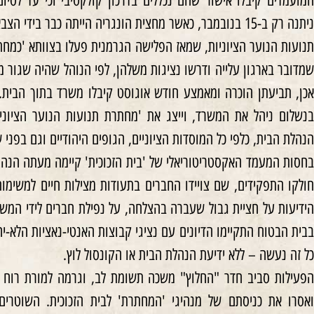
המועמדים קיבלו אישור שהם נכללים בדרכון קולקטיבי וכי עד לסיו
ניתנה רק ב-15 בנובמבר, כאשר מחצית הונגריה הייתה כבר בידי הצבא האדום) הם נתונים לחסות ממשלת שוויץ.
תנועות הנוער הציוניות, שמאז הפלישה הגרמנית פעלו בצוותא 'כמחתר
שמדובר בארגון עלייה ודרשו נציגות משלהן, לפי הנוהל שהיה שגור מ
אכן, תביעתן הוכרה ומאמצע חודש אוגוסט קיבלו משרד בתוך הבית.
בנשלום ניהל את המשרד, וייצג את 'מחתרת תנועות הנוער הציוניו
הנהלת הבית, כלפי כל המוסדות הציוניים, הגופים היהודיים וגם בפני ש
חולקו התפקידים, שם צויידו החברים בתעודות מצילות חיים למשימו
הידיעות על חציית גבול שעברה בהצלחה, על נפילת חברים לידי המש
כל זה נעשה – ללא ידיעת הנהלת הבית או הקונסול לוץ.
ואסרו את כניסתם של מנהיגי 'המחתרת' לבית הזכוכית. השוטרים