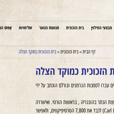
מבצעי החילוץ
בית הזכוכית
תנועות הנוער
שליחויות
אֶפּוֹס המ
דף הבית
»
בית הזכוכית
»
בית הזכוכית כמוקד הצלה
 הזכוכית כמוקד הצלה
היהודים עברו לסמכות הגרמנים וגורלם הוכתב על ידי
ה לנורמנדי, ב-26.6.1944, התכנסה מועצת הכתר בהונגריה , בראשות הורטי. ואישררה
את החלטת הקבינט לפנייתו של התת קונסול השוויצרי, קרל לוץ (Carl Lutz) לכבד את 7,800 הסרטיפיקטים, ולאפשר