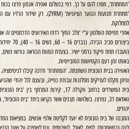
'המחתרת', מסרו להם על כך. רפי בנשלום ואפרה אגמון פרצו בכוח ל
'מחתרת תנועות הנוער הציוניות' (YRM
למחלוקת.
אחרי תפיסת השלטון ע"י 'צלב החץ' רדפו האירועים הדרמטיים זה אחר
ביצורים סביב 
הועברו תחת פיקוד גרמני ישיר. בצעדת המוות הנוראה גורשו נשים, 
באותו זמן רעם הקטיושות הסובייטיות.
האווירה בבית הזכוכית השתנתה. 'המחתרת' ודרכה קיבלו לגיטימציה.
וניתן מקלט לעריקים מפלוגות עבודת כפייה, ובעצם לכל יהודי שהגי
בית המשרדים ברחוב ווקרלה 17, קירות המרתף 
יהודים.
המבנה של בית הזכוכית לא יועד לקליטת אלפי אנשים. במציאות החד
לינה (במשמרות), למים, לאוכל, לשירותים, וגם לשמירה על שער הכני