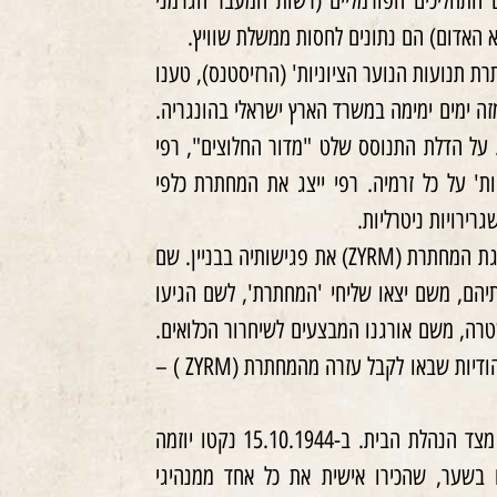
ם התהליכים הפורמליים (רשות המעבר הגרמני
ת תנועות הנוער הציוניות' (הרזיסטנס), טענו
זה ימים ימימה במשרד הארץ ישראלי בהונגריה.
 על הדלת התנוסס שלט "מדור החלוצים", רפי
ת' על כל זרמיה. רפי ייצג את המחתרת כלפי
גרירויות ניטרליות.
בחסות המעמד האקסטריטוריאלי של 'בית הזכוכית' קיימה מעתה הנהגת המחתרת (ZYRM) את פגישותיה בבניין. שם
תיהם, משם יצאו שליחי 'המחתרת', לשם הגיעו
טרה, משם אורגנו המבצעים לשיחרור הכלואים.
בבית הבטוח התקיימו הדיונים עם נציגי קבוצות האנטי-נאציות הלא-יהודיות שבאו לקבל עזרה מהמחתרת (ZYRM ) –
הפעילות סביב חדר "החלוץ" משכה תשומת לב, וגרמה למורת רוח מצד הנהלת הבית. ב-15.10.1944 נקטו יוזמה
 בשער, שהכירו אישית את כל אחד ממנהיגי