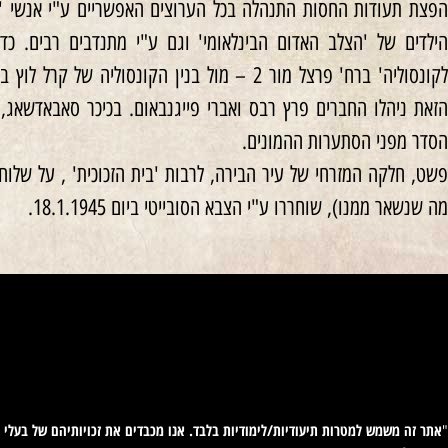
הפצת תעודות החסות התנהלה בכל הערוצים האפשריים ע"י אנשי '
הילדים של 'הצלב האדום הבינלאומי' וגם ע"י מתנדבים רבים. כד
לקונסוליה' ברח' פרצל מור 2 – מול בנין הקונסולי
הזאת ניהלו החברים פרץ רבס ואברי פייגנבאום. בכיכר סאבאדשאג,
הסדר מפני הסתערות ההמונים.
מה שנשאר ממנו), שוחררו ע"י הצבא הסובייטי ביום 18.1.1945.
אתר זה משמש למטרות תיעודיות/לימודיות בלבד. אנו מכבדים את זכויותיהם של בעלי זכ
"