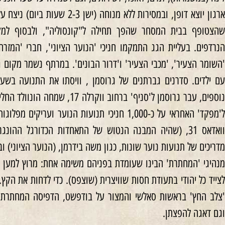
ארגון יוצא דופן, ובמסירות ללא מנ
שהצטופף בבית המסחר שהפך תחילה ל"קונסוליה", ולבסוף למק
הנרדפים. בעליית הגג התמקמו חניכי 'הנוער הציוני', חברי 'המזרח
'השומר הצעיר', 'מכבי הצעיר' ו'דרור הבונים'. במרתף נשמר מקום 
עם ילדים. סדרנים גברתנים של גרוסמן , וויסתו את התנועה בש
נוספים, עבר גרוסמן ל'סניף' ברחוב 
ל'מפקד' האחראי על כ-1,000 חניכי תנועות הנוער 
וואדאס 31, (שהיה המבנה הנטוש של התאחדות הכדורגל ההונ
מדריכים של תנועות נוער שונות, כגון משה בידרמן, (הנוער הציוני) ובנ
מנהיגי 'המחתרת' הבינו שעומדת בפניהם משימה אחת: מרוץ למען החיי
לצייד כל יהודי בתעודת חסות שוויצרית (שוצפס). כדי לדחות את הק
וגם דאגה להפצתן.