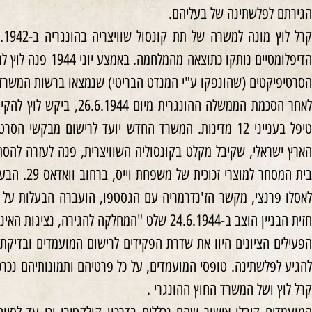
הגירתם לפלשתינה של בעליהם.
הסרטיפיקטים (שהונפקו ע"י המנדט הבריטי) שנמצאו ברשות המשרד
לאחר הסכמת הממשלה ההונגרי
טיפל בענייני 12 מדינות. המשרד החדש יועד לרישום מבק
הארץ ישראלי, שקיבל מקלט בקונסוליה השוויצרית, פנה לעזרה להסתד
בית המסחר ל
לאסלו פרנצי, מקשר הז'נדרמריה עם הגסטפו, הועברה הבעלות על הב
חזית הבניין הוצב ב-24.6.1944 שלט "המחלקה להגירה, נציגות האינטרסים הזרים של הצירות השוויצרית".
להגיע לפלשתינה. טופסי המועמדים, על כל פרטיהם ותמונותיהם נכר
קרל לוץ ושל המשרד החוץ ההונגרי .