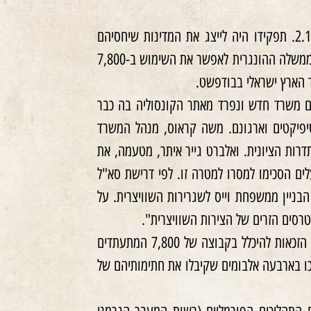
קרל לוץ מונה למשרה של תת קונסול שוויצריה בהונגריה ב-2.1.1942. תפקידו היה לייצג את המדינות שיחסיהם
הדיפלומטיים נותקו כתוצאה מהמלחמה. באמצע יוני 1944 פנה לוץ לממשלה ההונגרית לאפשר את השימוש ב-7,800
 הארץ ישראלי בבודפשט.
ת מיום 26.6.1944, ביקש לוץ להקים משרד חדש ונפרד מאתר הקונסוליה בה כבר
שי הסרטיפיקטים וארגונם. משה קראוס, מנהל המשרד
רות הציונית. ואלברט גייר איתר, מטעמה, את
מוצרי זכוכית של משפחת וייס, ברחוב וואדאס 29. הבעלים הסכימו למסרו למטרה זו. לפי דרישת סא"ל
ניין ממשפחת וייס לשגרירות השוויצרית. על
הפעילים הציונים היוו את שדרת הפקידים לרישום המועמדים ובדיקת הזכאות להיכלל בקבוצה של 7,800 המתעתדים
כו בארבעה אלבומים שקיבלו את חתימותיהם של