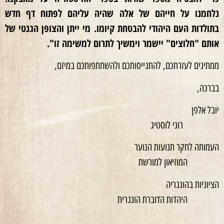
נלחמנו על חייהם של אלה שהיה עליהם לפתוח דף חדש
בתולדות העם היהודי להבטחת קיומו. מי ייתן והצופן הגנטי של
אותם "חלוצים" יישמר וימשיך לתרום למשימה זו".
ממתינים לעזרתכם, להתגייסותכם ולהשתתפותכם במיזם,
בברכה,
יובל אלפן
רוני לוסטיג
העמותה לחקר תנועות הנוער
המוזיאון למורשת
הציוניות בהונגריה
היהדות הדוברת הונגרית