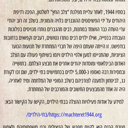
בסתיו 1944, לאחר עליית מפלגת "צלב החץ" לשלטון, הפכה רדיפת
היהודים על ידי הפשיסטים ההונגרים גלויה והמונית. בשלב זה רוב יהודי
ערי השדה כבר הושמד במחנות, רבים מהגברים נותרו מגויסים בפלוגות
העבודה בכפייה, ואילו ילדים רבים נותרו נטושים, רעבים וקפואים ברחובות
בודפשט. זו הייתה שעתם היפה של חברי המחתרת של תנועות הנוער
הציוניות, שהתגייסו למען אלפי הילדים ויזמו בשיתוף פעולה עם הצלב
האדום הבינלאומי ומוסדות יהודים אחרים את מבצע הצלתם. בתושייה
ובמסירות רבה נאספו כ-5,000 ילדים בכחמישים בתי ילדים, שם זכו לקורת
גג, לביטחון ולמענה לצורכיהם בשלב הסופי של המלחמה ומיד לאחריה.
היה זה אחד מהמבצעים החשובים והמורכבים של המחתרת.
למידע על אודות פעילויות ההצלה בבתי הילדים, הקישו על הקישור הבא:
https://machteret1944.org/בתי-הילדים/
מטרת הכנס היא לקיים מפגש של הניצולים ובני משפחותיהם ולאסוף