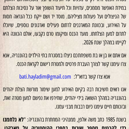
במידת האפשר מסמכים, עדויות וכל תיעוד השופך אור על נסיבות הצלתם
של הניצולים ועל פעולות מציליהם. מוסד יד ושם ייקח ככל הנראה חסות
על האירוע, ובכוונת המארגנים לרתום פעילים וארגונים נוספים, שיוכלו
לתרום למען הצלחתו. מועד הכנס ומיקומו טרם נקבעו, אולם הכוונה היא
לקיימו במהלך שנת 2026.
אם אתם או בן או בת משפחתכם ניצלו במסגרת בתי הילדים בהונגריה, אנא
צרו עימנו קשר לצורך העברת פרטים ולמטרת רישום לקראת הכנס.
אנא צרו קשר בדוא"ל:
bati.hayladim@gmail.com
אנו רואים חשיבות רבה בקיום האירוע למען שימור מורשת הצלת יהודים
בהונגריה במהלך השואה בידי יהודים, שחירפו את נפשם למען מטרה זאת,
ובזכותם חיים עימנו כיום רבבות מבני עמנו.
לא נלחמנו
בשנת 1985 כתב משה אלפן, ממנהיגי המחתרת בהונגריה: "
כדי להבטיח מספר שורות בספרי ההיסטוריה על מאבקנו.