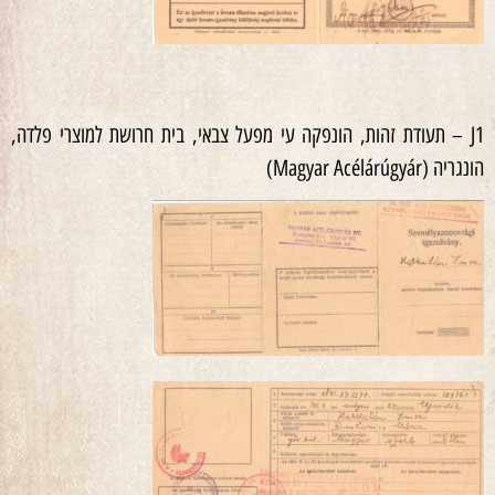
J1 – תעודת זהות, הונפקה עי מפעל צבאי, בית חרושת למוצרי פלדה,
הונגריה (Magyar Acélárúgyár)