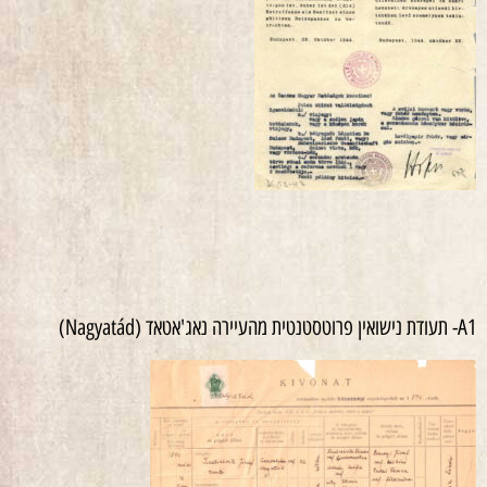
A1- תעודת נישואין פרוטסטנטית מהעיירה נאג'אטאד (Nagyatád)