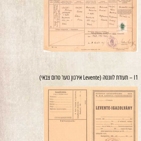
I1 – תעודת לוונטה (Levente אירגון נוער טרום צבאי)