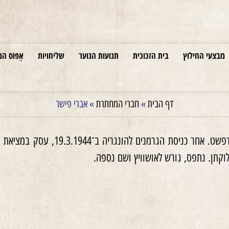
מבצעי החילוץ
בית הזכוכית
תנועות הנוער
שליחויות
אֶפּוֹס המ
דף הבית
»
חברי המחתרת
»
אברי פישר
משנת 1942 הדריך בקן בודפשט.
וקתן. נתפס, גורש לאושוויץ ושם נספה.