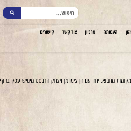
זון
העמותה
ארכיון
צור קשר
קישורים
 אחר כניסת הגרמנים להונגריה ב־19.3.1944, עסק במציאת מקומות מחבוא. יחד עם דן צימרמן ויצחק הרבסט־מימיש עסק בזיוף