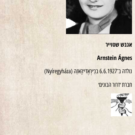
אגנש
שטוייר
Arnstein Ágnes
נולדה ב־6.6.1927 בנִ׳ירְאֶדי׳הָאזַה (Nyíregyháza)
חברת ׳דרור הבונים׳