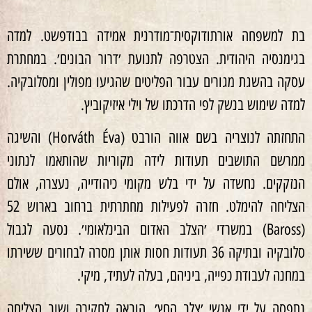
בת למשפחה אורתודוקסית־מודרנית אמידה בבודפשט. למדה
בגימנסיה היהודית. הצטרפה לתנועת ׳דרור הבונים׳. במחתרת
עסקה בהשגת מגורים עבור הפליטים שהגיעו מפולין ומסלובקיה.
למדה שימוש בנשק לפי הדרכתו של וילי איזיקוביץ.
התחזתה לנוצריה בשם אווה הורבט (Horváth Éva) והשיגה
ממרשם התושבים תעודות לידה מקוריות שהותאמו לנתוני
הנזקקים. נחשדה על ידי בלש מקומי כיהודייה, נעצרה, אולם
הצליחה להימלט. חזרה לפעילות מחתרתית ברחוב בארוש 52
(Baross) במשרדי ׳הצלב האדום הבינלאומי׳. נסעה לגבול
סלובקיה ובתיקה 36 תעודות חסות אותן מסרה לבחורים ששירתו
במחנה לעבודת כפייה, ביניהם, בעלה לעתיד, מיקי.
נתפסה על ידי אנשי ׳צלב החץ׳, הובאה לחקירה ושוב הצליחה