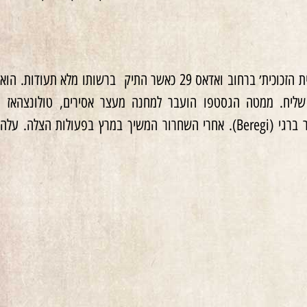
ב־15 באוקטובר 1944, ביום בו תפסה מפלגת ׳צלב החץ׳ את השלטון בהונגריה, נלכד בחזית ׳בית הזכוכית׳ ברחוב ואדאס 29 כאשר התיק ברשותו מלא תעודות. הוא
זריות, אולם טען שהוא רק שליח. ממטה הגסטפו הועבר למחנה מעצר אסירים, טולונצהאז
(Toloncház), ומשם שוחרר באמצעות כתב חסות בעזרת עורך הדין של התנועה הציונית, הד״ר ברגי (Beregi). אחרי השחרור המשיך במרץ בפעולות הצלה. עלה