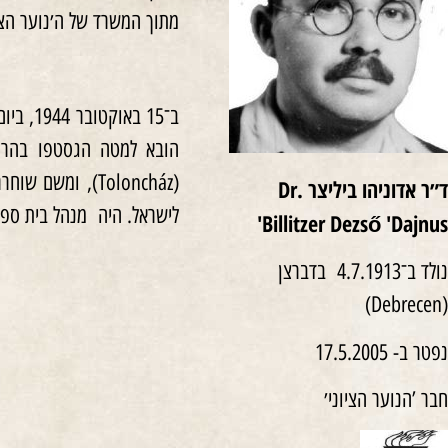
מתוך המשרד של ה׳נוער הציו
ד״ר אדוניהו ביליצר
Dr.
לישראל. היה מנהל בית ספר 
Billitzer Dezs
ő
'Dajnus'
נולד ב־4.7.1913 בדברצן
(Debrecen)
נפטר ב- 17.5.2005
חבר ’הנוער הציוני׳