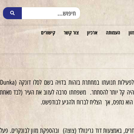
זון
העמותה
ארכיון
צור קשר
קישורים
למד בסמינר לרבנים בבודפשט והיה חבר בארגון הסטודנטים ׳מכביאה׳. ביוני 1944 הצטרף לפעילות תנועתו במחתרת בזהות בדויה בשם לסלו דונקה (Dunka
 משפחתו ולהביאם לבירה, בה היה קל יותר להסתתר. משפחתו סרבה לעזוב את העיר (לבד מאחת
 הוא נתפס, אך הצליח לברוח ולהגיע לבודפשט.
ם, באמצעות דוד גרינוולד (צוצה) ובהספקת מזון לבונקרים. פעל