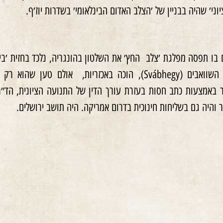
ני׳ שהיה בבניין של ׳הצלב האדום הבינלאומי׳ בשדרות יוז׳ף.
הובא למטה הגסטפו בהר השוואבים (Svábhegy), הוכה באכ
והיה גם בשליחות חינוכית בדרום אמריקה. היה תושב ירושלים.