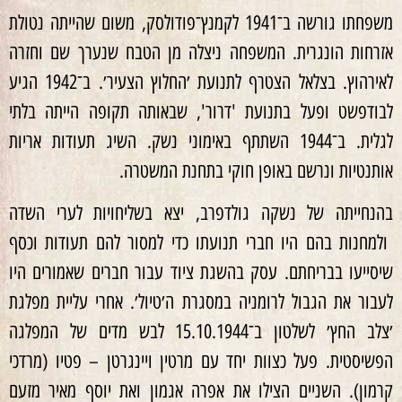
משפחתו גורשה ב־1941 לקמנץ־פודולסק, משום שהייתה נטולת
אזרחות הונגרית. המשפחה ניצלה מן הטבח שנערך שם וחזרה
לאירהוץ. בצלאל הצטרף לתנועת ׳החלוץ הצעיר׳. ב־1942 הגיע
לבודפשט ופעל בתנועת 'דרור', שבאותה תקופה הייתה בלתי
לגלית. ב־1944 השתתף באימוני נשק. השיג תעודות אריות
אותנטיות ונרשם באופן חוקי בתחנת המשטרה.
בהנחייתה של נשקה גולדפרב, יצא בשליחויות לערי השדה
ולמחנות בהם היו חברי תנועתו כדי למסור להם תעודות וכסף
שיסייעו בבריחתם. עסק בהשגת ציוד עבור חברים שאמורים היו
לעבור את הגבול לרומניה במסגרת ה׳טיול׳. אחרי עליית מפלגת
׳צלב החץ׳ לשלטון ב־15.10.1944 לבש מדים של המפלגה
הפשיסטית. פעל כצוות יחד עם מרטין ויינגרטן – פטיו (מרדכי
קרמון). השניים הצילו את אפרה אגמון ואת יוסף מאיר מזעם