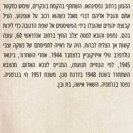
ההמון ברחוב נפסינהאז. השתתף בהקמת בונקרים, שימש כמקשר
אתם והוביל אליהם דברי מאכל כשהוא רכוב על אופנוע. הציל
קבוצת יהודים שהובלו בידי הפשיסטים אל שפת הדנובה כדי לירות
בהם. נתפס והובא למטה ׳צלב החץ׳ ברחוב אנדראשי 60, עונה
קשות אך הצליח לברוח. היה עד ראייה לתפיסתם של נשקה וצבי
גולדפרב ווילי אייזיקוביץ בדצמבר 1944. אחרי השחרור, בינואר
1945, לפי הנחיית תנועתו, התגייס לצבא האדום. מהצבא
השתחרר בשנת 1948 בדרגת סגן. משנת 1951 חי בגרמניה.
נפטר בגרמניה. השאיר אישה, בת ובן.