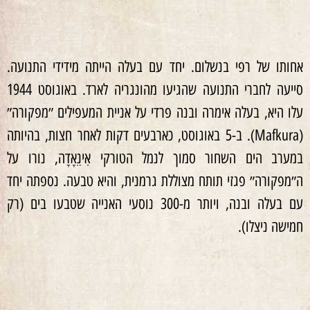
אחותו של רפי בנשלום. יחד עם בעלה הייתה מידידי התנועה.
סייעה לחברי התנועה שהגיעו מהונגריה לארד. באוגוסט 1944
עלו היא, בעלה אימרה ובנה פרדי על אניית המעפילים ״מפקורה״
(Mafkura). ב-5 באוגוסט, כארבעים דקות לאחר חצות, בהיותה
במערב הים השחור סמוך לנמל הטורקי אִינֵאָדָה, נורו על
ה״מפקורה״ פגזי תותח מצוללת גרמנית, והיא טבעה. נספתה יחד
עם בעלה ובנה, ויותר מ-300 נוסעי האנייה שטבעו בים (רק
חמישה ניצלו).