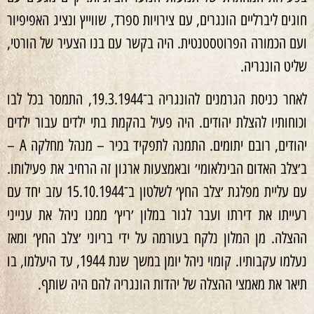
חוגים ליברליים הונגרים, עם צירויות ספרד, שווייץ ונציג האפיפיור
ועם הכמורה הפרוטסטנטית. היה בקשר עם בנו הצעיר של הורטי,
שליט הונגריה.
לאחר כניסת הגרמנים להונגריה ב־19.3.1944, התמסר בכל לבו
וכוחותיו להצלת יהודים. היה פעיל בהקמת בתי ילדים עבור ילדים
יהודים, רובם יתומים. התמנה לתפקיד בכיר – מנהל מחלקה A –
ב׳צלב האדום הבינלאומי׳ ובאמצעות ארגון זה הרחיב את פעילותו.
עם עליית מפלגת ׳צלב החץ׳ לשלטון ב־15.10.1944 עזב יחד עם
רעייתו את דירתו ועבר לגור במלון ׳ריץ׳ ממנו ניהל את ענייני
ההצלה. מן המלון נלקח בעורמה על ידי בריוני ׳צלב החץ׳ ומאז
נעלמו עקבותיו. קומוי ניהל יומן במשך שנת 1944, עד היעלמו, בו
תיאר את מאמצי ההצלה של יהדות הונגריה להם היה שותף.