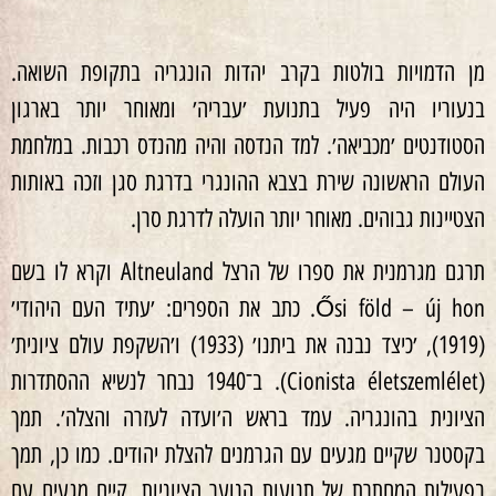
מן הדמויות בולטות בקרב יהדות הונגריה בתקופת השואה.
בנעוריו היה פעיל בתנועת ׳עבריה׳ ומאוחר יותר בארגון
הסטודנטים ׳מכביאה׳. למד הנדסה והיה מהנדס רכבות. במלחמת
העולם הראשונה שירת בצבא ההונגרי בדרגת סגן וזכה באותות
הצטיינות גבוהים. מאוחר יותר הועלה לדרגת סרן.
תרגם מגרמנית את ספרו של הרצל Altneuland וקרא לו בשם
Ősi föld – új hon. כתב את הספרים: ׳עתיד העם היהודי׳
(1919), ׳כיצד נבנה את ביתנו׳ (1933) ו׳השקפת עולם ציונית׳
(Cionista életszemlélet). ב־1940 נבחר לנשיא ההסתדרות
הציונית בהונגריה. עמד בראש ה׳ועדה לעזרה והצלה׳. תמך
בקסטנר שקיים מגעים עם הגרמנים להצלת יהודים. כמו כן, תמך
בפעילות המחתרת של תנועות הנוער הציוניות. קיים מגעים עם