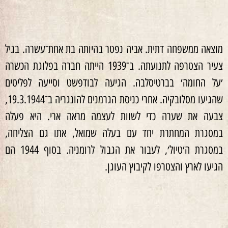
מוצאה ממשפחה דתית. אביה נפטר בהיותה בת אחת־עשרה. בגיל
צעיר הצטרפה לתנועתה. ב־1939 הייתה חברה בפלוגת הכשרה
׳על החומה׳ בברטיסלבה. הגיעה לבודפשט וסייעה לפליטים
שהגיעו מסלובקיה. אחרי כניסת הגרמנים להונגריה ב־19.3.1944,
צבעה את שערה כדי לשוות לעצמה מראה ארי. היא פעלה
במסגרת המחתרת יחד עם בעלה שמואל, אתו גם הצליחה,
במסגרת ה׳טיול׳, לעבור את הגבול לרומניה. בסוף 1944 הם
הגיעו לארץ והצטרפו לקיבוץ העוגן.