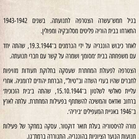
בגיל חמש־עשרה הצטרפה לתנועתה. בשנים 1942‏-1943
התארחו בבית הוריה פליטים מסלובקיה ומפולין.
לאחר כיבוש הונגריה על ידי הגרמנים ב־19.3.1944, שהתה יחד
עם משפחתה בבית ׳מסומן׳ ושמרה על קשר עם חברי תנועתה.
הצטרפה לפעולת המחתרת שעסקה בחלוקת תעודות מזויפות
לחברים שהיו בערי השדה וב"טיול", הברחת יהודים לרומניה. אחרי
עליית סאלשי לשלטון ב־15.10.1944, שהתה ב׳בית הזכוכית׳
ברחוב ואדאס והמשיכה להשתתף בפעילות המחתרת. עלתה לארץ
ב־1946 באניית המעפילים ׳ביריה׳.
מורה להיסטוריה בעלת תואר דוקטור. עסקה במחקר של פעילות
תנועות הנוער הציוניות בהונגריה. התגוררה ברמת־גן.