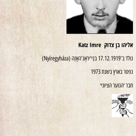
אליהו בן צדוק
Katz Imre
נולד ב־17.12.1919 בנִי'יראֶג'האָזַה (Nyíregyháza)
נפטר בארץ בשנת 1973
חבר ׳הנוער הציוני׳