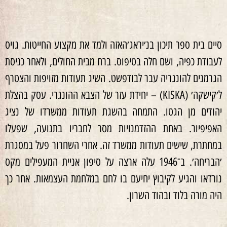
סיים בית ספר תיכון בנ׳יראג׳האזה ולמד את מקצוע החייטות. גויס
לעבודת כפיה, ושם חלה בטיפוס. ברח מבית החולים, ולאחר כניסת
הגרמנים להונגריה עבר לבודפשט. השיג תעודות מזויפות והצטרף
ל׳קישקה׳ (KISKA) – יחידת עזר של הצבא ההונגרי. עסק בהצלת
יהודים מן הגטו. התמחה בהשגת תעודות ממשרדו של נציג
האפיפיור. באחת ההזדמנויות מסר לחבריו בתנועה, שפעלו
במחתרת, שישים תעודות ממשרד זה. אחרי השחרור פעל במסגרת
׳הבריחה׳. ב־1946 עלה ארצה על סיפון אניית המעפילים מקס
נורדאו והגיע לקיבוץ יחיעם בו לחם במלחמת העצמאות. אחר כך
היה מורה בלוד ובהוד השרון.