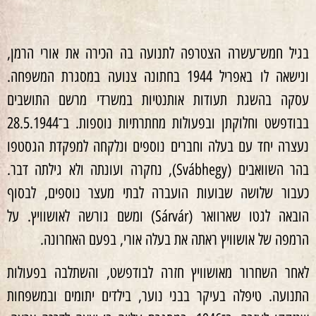
בגיל חמש־עשרה הצטרפה לתנועה בה הכירה את אורי הרמן,
ונישאה לו באפריל 1944 בחתונה צנועה במסגרת המשפחה.
עסקה בהשגת תעודות אותנטיות במשרדי מרשם התושבים
בבודפשט וחלוקתן ובפעולות מחתרתיות נוספות. ב־28.5.1944
נעצרה יחד עם בעלה וחברים נוספים ונלקחה למפקדת הגסטפו
בהר השוואבים (Svábhegy), נחקרה ועונתה ולא גילתה דבר.
כעבור שלושה שבועות הועברה לבתי מעצר נוספים, לבסוף
הובאה לגטו שארוואר (Sárvár) ומשם גורשה לאושוויץ. על
הרמפה של אושוויץ ראתה את בעלה אורי, בפעם האחרונה.
לאחר השחרור מאושוויץ חזרה לבודפשט, והשתלבה בפעולות
התנועה. טיפלה בעיקר בבני נוער, בילדים יתומים ובמשפחות