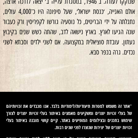
שנזקקו לעזרה. ב־1946, במסגרת עלייה ב׳ יצאה לדרכה ארצה,
אולם האנייה, ׳כנסת ישראל׳, שעל סיפונה היו כ־4,000 עולים,
נתגלתה על ידי הבריטים, כל נוסעיה גורשו לקפריסין ורק כעבור
שנה הגיעו לארץ. בארץ נישאה לדב, שהתה כשש שנים בקיבוץ
געתון. עובדת סוציאלית במקצועה. אם לשני ילדים וסבתא לשני
נכדים. גרה בכפר סבא.
אתר זה משמש למטרות תיעודיות/לימודיות בלבד. אנו מכבדים את זכויותיהם
"
של בעלי זכויות יוצרים ומשקיעים מאמצים באיתור בעלי זכויות יוצרים לצורך
שימוש בתכנים ובצילומים המופיעים באתר. קיים קושי מובנה באיתור בעלי
זכויות יוצרים של יצירות שנוצרו לפני שנים רבות
.