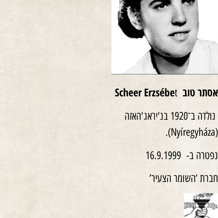
אסתר טוב
Scheer Erzsébe
t
נולדה ב־1920 בנ'יראג'האזה
(Nyíregyháza).
נפטרה ב- 16.9.1999
חברת ’השומר הצעיר’