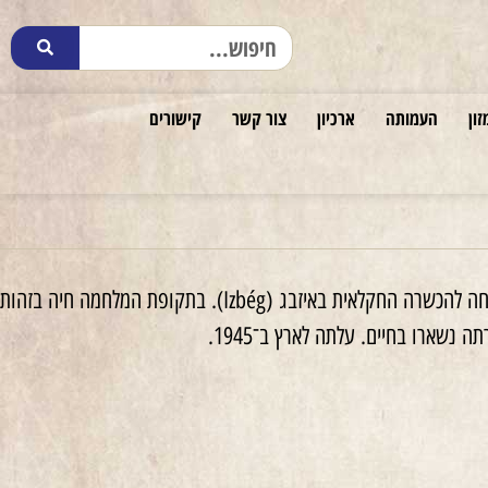
זון
העמותה
ארכיון
צור קשר
קישורים
משפחתה עברה לדברצן (Debrecen). ושם למדה גזירה ותפירה. ב־1937 הצטרפה לתנועה ונשלחה להכשרה החקלאית באיזבג (Izbég). בתקופת המלחמה חיה בזהות
נשארו בחיים. עלתה לארץ ב־1945.