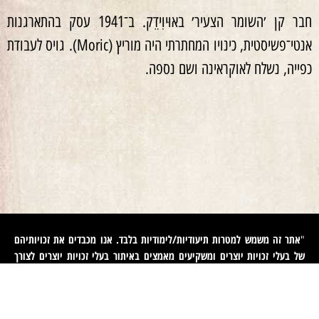
חבר קן ׳השומר הצעיר׳ באוּיוִידֵק. ב־1941 עסק בהתארגנות
אנטי־פשיסטית, כינויו המחתרתי היה מוריץ (Moric). גויס לעבודת
כפייה, נשלח לאוקראינה ושם נספה.
אתר זה משמש למטרות תיעודיות/לימודיות בלבד. אנו מכבדים את זכויותיהם
"
של בעלי זכויות יוצרים ומשקיעים מאמצים באיתור בעלי זכויות יוצרים לצורך
שימוש בתכנים ובצילומים המופיעים באתר. קיים קושי מובנה באיתור בעלי
זכויות יוצרים של יצירות שנוצרו לפני שנים רבות
.
השימוש בזכויות היוצרים נעשה על פי סעיף 27א לחוק זכויות יוצרים