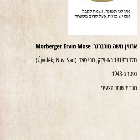
ארווין משה מורברגר
Morberger Ervin Mose
נולד ב־1919 באוּיוִידֵק; נובי סאד (Újvidék; Novi Sad)
נפטר ב-1943
חבר ׳השומר הצעיר׳