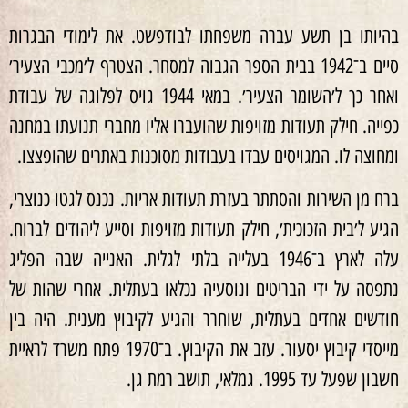
בהיותו בן תשע עברה משפחתו לבודפשט. את לימודי הבגרות
סיים ב־1942 בבית הספר הגבוה למסחר. הצטרף ל׳מכבי הצעיר׳
ואחר כך ל׳השומר הצעיר׳. במאי 1944 גויס לפלוגה של עבודת
כפייה. חילק תעודות מזויפות שהועברו אליו מחברי תנועתו במחנה
ומחוצה לו. המגויסים עבדו בעבודות מסוכנות באתרים שהופצצו.
ברח מן השירות והסתתר בעזרת תעודות אריות. נכנס לגטו כנוצרי,
הגיע ל׳בית הזכוכית׳, חילק תעודות מזויפות וסייע ליהודים לברוח.
עלה לארץ ב־1946 בעלייה בלתי לגלית. האנייה שבה הפליג
נתפסה על ידי הבריטים ונוסעיה נכלאו בעתלית. אחרי שהות של
חודשים אחדים בעתלית, שוחרר והגיע לקיבוץ מענית. היה בין
מייסדי קיבוץ יסעור. עזב את הקיבוץ. ב־1970 פתח משרד לראיית
חשבון שפעל עד 1995. גמלאי, תושב רמת גן.