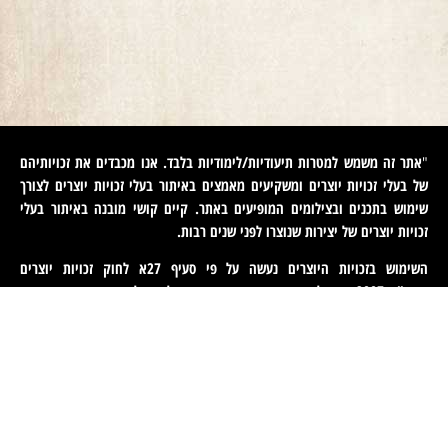
אתר זה משמש למטרות תיעודיות/לימודיות בלבד. אנו מכבדים את זכויותיהם
"
של בעלי זכויות יוצרים ומשקיעים מאמצים באיתור בעלי זכויות יוצרים לצורך
שימוש בתכנים ובצילומים המופיעים באתר. קיים קושי מובנה באיתור בעלי
זכויות יוצרים של יצירות שנוצרו לפני שנים רבות
.
השימוש בזכויות היוצרים נעשה על פי סעיף 27א לחוק זכויות יוצרים
תשס"ח-2007. אם לדעתכם נפגעה זכותכם כבעלים של זכויות יוצרים באיזה
מהתכנים המופיעים באתר זה, הנכם רשאים לפנות אלינו ולבקש מאיתנו לחדול
משימוש בתוכן זה ולמסור לנו פרטים ליצירת קשר עמכם. פניות כאמור יש
לעשות באמצעות דוא"ל לכתובת
machteret1944@gmail.com
".
English
(
אנגלית
)
עברית