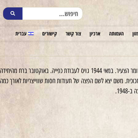
זון
העמותה
ארכיון
צור קשר
קישורים
עברית
נולד בהונגריה ב-1924. למד בבית-ספר דתי. הצטרף לתנועת הנוער הציוני, ומאוחר יותר עבר לשומר הצעיר. במאי 1944 גויס לעבודת כפייה. באוקטובר ברח מהיחידה
הזכוכית. משם יצא לשם הפצה של תעודות חסות שווייצריות לאורך כמה
194.