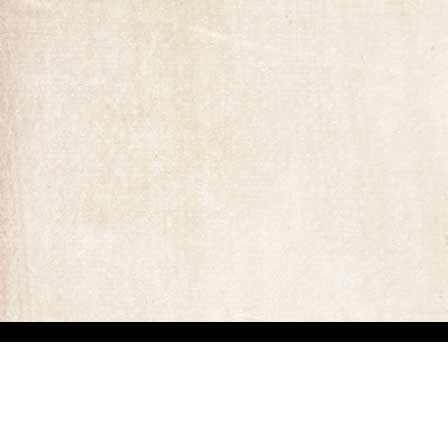
ומים המופיעים באתר. קיים קושי מובנה באיתור בעלי זכויות יוצרים של יצירות
ים באיזה מהתכנים המופיעים באתר זה, הנכם רשאים לפנות אלינו ולבקש מאיתנו לחדול משימוש בתוכן זה ולמסור לנו פרטים