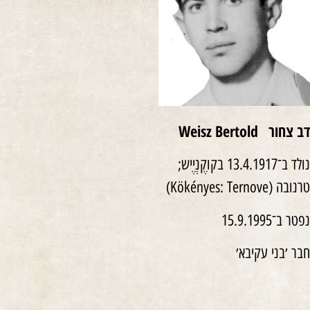
דב צחור
Weisz Bertold
נולד ב־13.4.1917 בקוקֶנְיֶיש;
טרנובה (Kökényes: Ternove)
נפטר ב־15.9.1995
חבר ׳בני עקיבא׳