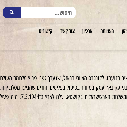
זון
העמותה
ארכיון
צור קשר
קישורים
ובקיה החל משנות ה־30 של המאה ה־20. חבר המשלחת, כנציג תנועתו, לקונגרס הציוני בבאזל, שנערך לפני פרוץ מלחמת העולם
של ׳בני עקיבא׳ ועסק במיוחד בטיפול בפליטים יהודים שהגיעו מסלובקיה.
חבר מטעם ׳בני עקיבא׳ ונציג הפליטים ב׳ועדה לעזרה והצלה׳. היה בקשר מכתבים עם חברי המשלחת הארצישראלית בקושטא. עלה לארץ ב־7.3.1944. היה פעיל