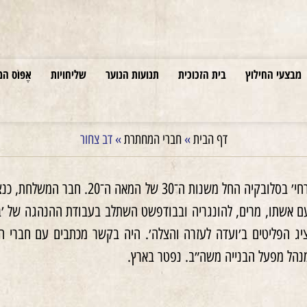
מבצעי החילוץ
בית הזכוכית
תנועות הנוער
שליחויות
אֶפּוֹס המ
דף הבית
»
חברי המחתרת
»
דב צחור
פעיל מרכזי של ׳הפועל המזרחי׳ בסל
194 עבר יחד עם אשתו, מרים, להונגריה ובבודפשט השתלב בעבודת ההנהגה 
מנהל מפעל הבנייה משה״ב. נפטר בארץ.