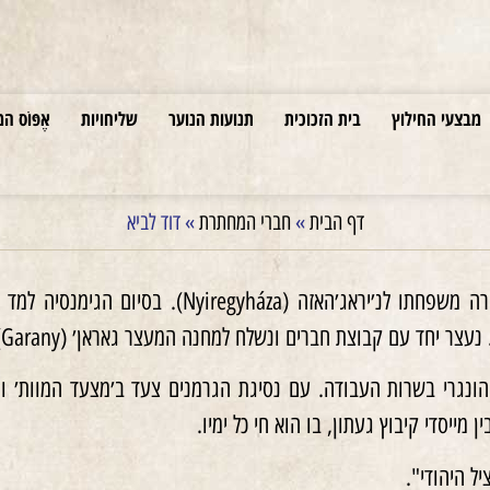
מבצעי החילוץ
בית הזכוכית
תנועות הנוער
שליחויות
אֶפּוֹס המ
דף הבית
»
חברי המחתרת
»
דוד לביא
צר יחד עם קבוצת חברים ונשלח למחנה המעצר גאראן׳ (Garany).
ונגרי בשרות העבודה. עם נסיגת הגרמנים צעד ב׳מצעד המוות׳ וה