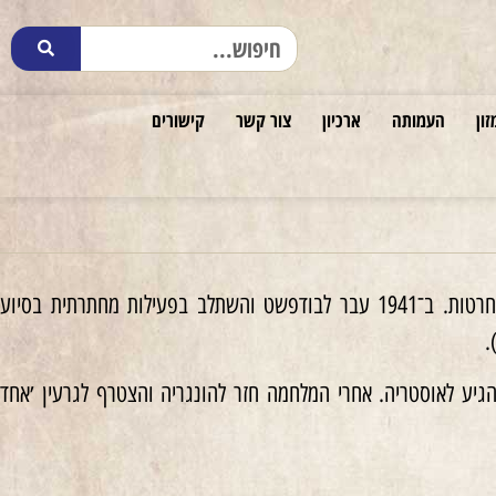
זון
העמותה
ארכיון
צור קשר
קישורים
כשהיה בן ארבע־עשרה עברה משפחתו לנ׳יראג׳האזה (Nyiregyháza). בסיום הגימנסיה למד חרטות. ב־1941 עבר לבודפשט והשתלב בפעילות מחתרתית בסיוע
גיע לאוסטריה. אחרי המלחמה חזר להונגריה והצטרף לגרעין ׳אחד