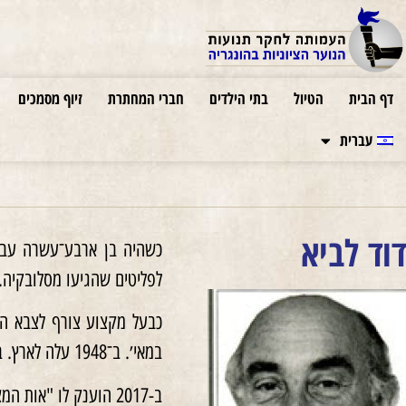
דף הבית
הטיול
בתי הילדים
חברי המחתרת
זיוף מסמכים
עברית
דוד לביא
לפליטים שהגיעו מסלובקיה. נע
כבעל מקצוע צורף לצבא הה
במאי׳. ב־1948 עלה לארץ. בין מייסדי קיבוץ געתון, בו הוא חי כל ימיו.
ב-2017 הוענק לו "אות המציל היהודי".