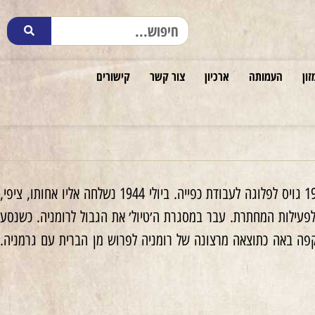
זון
העמותה
ארכיון
צור קשר
קישורים
למד בישיבה והשתלם במקצוע הנגרות. היה בין מקימי הקן השומרי בעירו ומפעיליו. באפריל 1944 גויס לפלוגה לעבודת כפייה. ביולי 1944 נשלחה אליו אחותו, ציפי,
 לפעילות המחתרת. עבר במסגרת ה׳טיול׳ את הגבול לרומניה. כשנסע
קפה באה כתוצאה מרצונה של רומניה לפרוש מן הברית עם גרמניה.