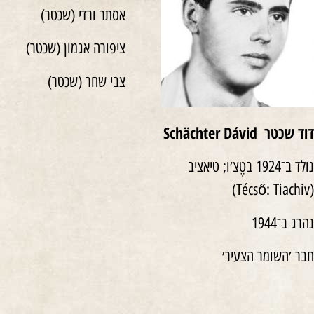
אסתר ורדי (שכטר)
ציפורה אגמון (שכטר)
צבי שחר (שכטר)
דוד שכטר
Schächter Dávid
נולד ב־1924 בטֶצ׳ו; טיאציב
(Técső: Tiachiv)
נהרג ב־1944
חבר ׳השומר הצעיר׳