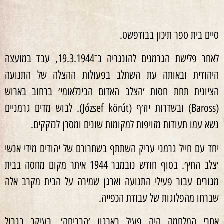
סיים בית ספר תיכון בבודפשט.
לאחר פלישת הגרמנים להונגריה ב־19.3.1944, עבד במועצה
היהודית ובאותה עת השתלב בפעולות ההצלה של התנועה
הציונית תחת חסות ׳הצלב האדום הבינלאומי׳ ברחוב בארוש
(Baross) ובשדרות יוז׳ף (József körút). לבוש מדים גרמניים
נשא עמו תעודות מזויפות למקומות שונים ומסרן לנזקקים.
יחד עם חייל גרמני עריק השתתף בשחרורם של יהודים מידי אנשי
׳צלב החץ׳. בסוף חודש נובמבר 1944 איתר מקום מחסה בבית
מגורים עבור פעילי התנועה וארגן שמירה על הבית מקרב אלה
שברחו מהפלוגות של עבודת הכפייה.
אחרי המלחמה היה פעיל בארגון ׳הבריחה׳, בעיקר בגבול