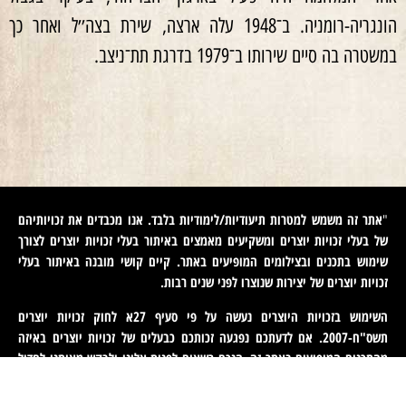
הונגריה-רומניה. ב־1948 עלה ארצה, שירת בצה׳׳ל ואחר כך
במשטרה בה סיים שירותו ב־1979 בדרגת תת־ניצב.
אתר זה משמש למטרות תיעודיות/לימודיות בלבד. אנו מכבדים את זכויותיהם
"
של בעלי זכויות יוצרים ומשקיעים מאמצים באיתור בעלי זכויות יוצרים לצורך
שימוש בתכנים ובצילומים המופיעים באתר. קיים קושי מובנה באיתור בעלי
זכויות יוצרים של יצירות שנוצרו לפני שנים רבות
.
השימוש בזכויות היוצרים נעשה על פי סעיף 27א לחוק זכויות יוצרים
תשס"ח-2007. אם לדעתכם נפגעה זכותכם כבעלים של זכויות יוצרים באיזה
מהתכנים המופיעים באתר זה, הנכם רשאים לפנות אלינו ולבקש מאיתנו לחדול
משימוש בתוכן זה ולמסור לנו פרטים ליצירת קשר עמכם. פניות כאמור יש
לעשות באמצעות דוא"ל לכתובת
machteret1944@gmail.com
".