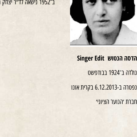
ב־1952 נישאה לד׳׳ר יצחק הנטוש, יליד בודפשט, שופט בדימוס. גרה בקרית אונו.
הדסה הנטוש
Singer Edit
נולדה ב־1924 בבודפשט
נפטרה ב-6.12.2013 בקרית אונו
חברת ׳הנוער הציוני׳