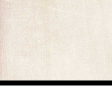
ומים המופיעים באתר. קיים קושי מובנה באיתור בעלי זכויות יוצרים של יצירות
ים באיזה מהתכנים המופיעים באתר זה, הנכם רשאים לפנות אלינו ולבקש מאיתנו לחדול משימוש בתוכן זה ולמסור לנו פרטים