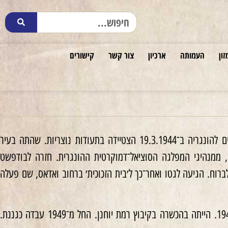
זון
העמותה
ארכיון
צור קשר
קישורים
גדלה במשפחה אורתודוקסית. בגיל צעיר הצטרפה לתנועתה. הייתה גננת. אחר כניסת הגרמנים להונגריה ב־19.3.1944 הצטיידה בתעודות נוצריות. שהתה בעיר
ד סאקאשיץ', ממנהיגי המפלגה הסוציאל־דמוקרטית ההונגרית. חזרה לבודפשט
וח. הגיעה לגטו ואחר־כך ל׳בית הזכוכית׳ ברחוב ואדאס, שם פעלה
אחרי השחרור ליוותה קבוצה גדולה של ילדים יהודים לעיר דברצן כדי לשקמם. עלתה לארץ ב־1945. הייתה בהכשרה בקיבוץ רמת יוחנן. החל מ־1949 עבדה כגננת.