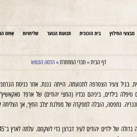
מבצעי החילוץ
בית הזכוכית
תנועות הנוער
שליחויות
אֶפּוֹס המ
דף הבית
»
חברי המחתרת
»
הדסה הנטוש
גיו׳ש (Gyöngyös) שם טיפלה בילדים, ביניהם נכדיו (החצי יהודים) של ארפ
גריה. נתפסה, הובלה למפקדה של מפלגת ׳צלב החץ׳, אך הצליחה לבר