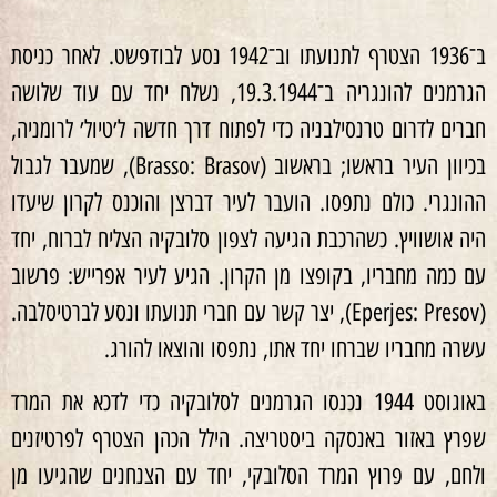
ב־1936 הצטרף לתנועתו וב־1942 נסע לבודפשט. לאחר כניסת
הגרמנים להונגריה ב־19.3.1944, נשלח יחד עם עוד שלושה
חברים לדרום טרנסילבניה כדי לפתוח דרך חדשה ל׳טיול׳ לרומניה,
בכיוון העיר בראשו; בראשוב (Brasso: Brasov), שמעבר לגבול
ההונגרי. כולם נתפסו. הועבר לעיר דברצן והוכנס לקרון שיעדו
היה אושוויץ. כשהרכבת הגיעה לצפון סלובקיה הצליח לברוח, יחד
עם כמה מחבריו, בקופצו מן הקרון. הגיע לעיר אפרייש: פרשוב
(Eperjes: Presov), יצר קשר עם חברי תנועתו ונסע לברטיסלבה.
עשרה מחבריו שברחו יחד אתו, נתפסו והוצאו להורג.
באוגוסט 1944 נכנסו הגרמנים לסלובקיה כדי לדכא את המרד
שפרץ באזור באנסקה ביסטריצה. הילל הכהן הצטרף לפרטיזנים
ולחם, עם פרוץ המרד הסלובקי, יחד עם הצנחנים שהגיעו מן