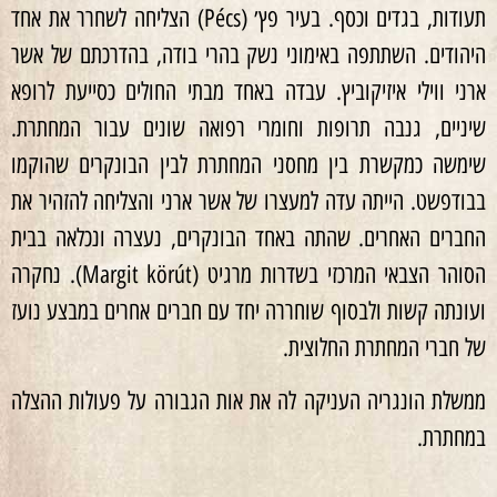
תעודות, בגדים וכסף. בעיר פץ׳ (Pécs) הצליחה לשחרר את אחד
היהודים. השתתפה באימוני נשק בהרי בודה, בהדרכתם של אשר
ארני ווילי איזיקוביץ. עבדה באחד מבתי החולים כסייעת לרופא
שיניים, גנבה תרופות וחומרי רפואה שונים עבור המחתרת.
שימשה כמקשרת בין מחסני המחתרת לבין הבונקרים שהוקמו
בבודפשט. הייתה עדה למעצרו של אשר ארני והצליחה להזהיר את
החברים האחרים. שהתה באחד הבונקרים, נעצרה ונכלאה בבית
הסוהר הצבאי המרכזי בשדרות מרגיט (Margit körút). נחקרה
ועונתה קשות ולבסוף שוחררה יחד עם חברים אחרים במבצע נועז
של חברי המחתרת החלוצית.
ממשלת הונגריה העניקה לה את אות הגבורה על פעולות ההצלה
במחתרת.