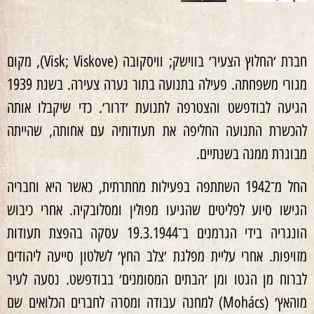
חברת ׳החלוץ הצעיר׳ בווישק; וויסקובה (Visk; Viskove), מקום
מגורי משפחתה. פעילה בתנועה בתור נערה צעירה. בשנת 1939
הגיעה לבודפשט והצטרפה לתנועת ׳דרור׳. כדי שיקבלו אותה
להכשרת התנועה החליפה את תעודותיה עם אחותה, שהייתה
מבוגרת ממנה בשנתיים.
החל מ־1942 השתתפה בפעילות מחתרתית, כאשר היא וחבריה
הגישו סיוע לפליטים שהגיעו מפולין ומסלובקיה. אחרי כיבוש
הונגריה בידי הגרמנים ב־19.3.1944 עסקה בהפצת תעודות
מזויפות. אחרי עליית מפלגת ׳צלב החץ׳ לשלטון סייעה ליהודים
לברוח מן הגטו ומן ׳הבתים המסומנים׳ בבודפשט. נסעה לעיר
מוהאץ׳ (Mohács) למחנה עבודה ומסרה לחברים הכלואים שם