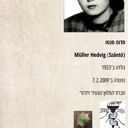
חדוה
סנטו
Müller Hedvig
Szántó)
(
נולדה ב־1923
נפטרה ב־7.2.2009
חברת ׳החלוץ הצעיר׳ ו׳דרור׳