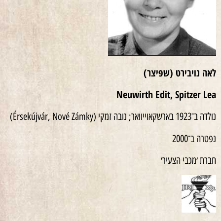
לאה נויבירט (שפיצר)
Neuwirth Edit, Spitzer Lea
נולדה ב־1923 בארשקאוייוואר; נובה זמקי (Érsekújvár, Nové Zámky)
נפטרה ב־2000
חברת ׳מכבי הצעיר׳