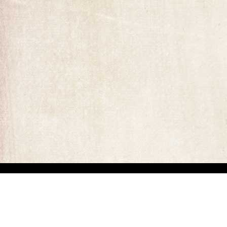
ומים המופיעים באתר. קיים קושי מובנה באיתור בעלי זכויות יוצרים של יצירות
ים באיזה מהתכנים המופיעים באתר זה, הנכם רשאים לפנות אלינו ולבקש מאיתנו לחדול משימוש בתוכן זה ולמסור לנו פרטים