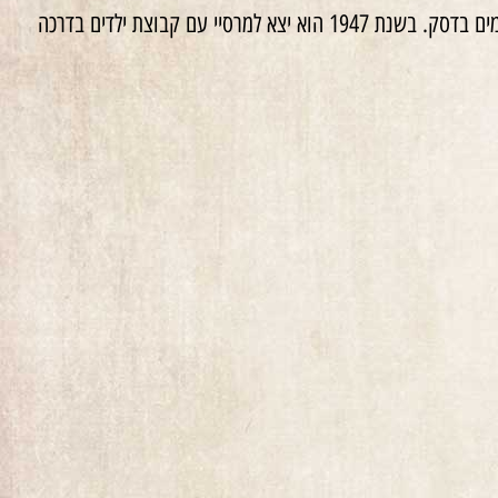
לאחר 1945 עבד על ארגון מחדש של התנועה, הקים את ההכשרה בטימישוארה, ועבד בבית היתומים בדסק. בשנת 1947 הוא יצא למרסיי עם קבוצת ילדים בדרכה