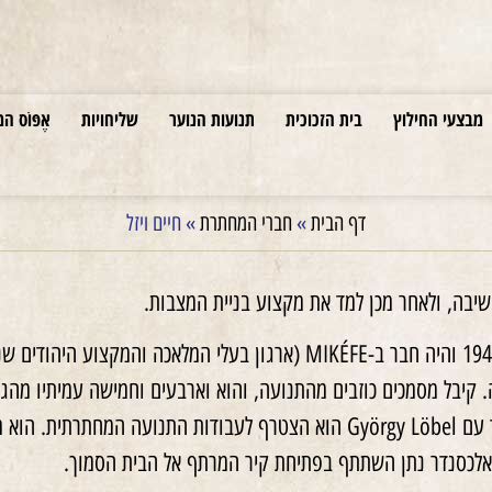
מבצעי החילוץ
בית הזכוכית
תנועות הנוער
שליחויות
אֶפּוֹס המ
דף הבית
»
חברי המחתרת
»
חיים ויזל
שיבה, ולאחר מכן למד את מקצוע בניית המצבות.
MIKÉFE
(ארגון בעלי המלאכה והמקצוע היהודים שנוסד 100 שנה ק
. קיבל מסמכים כוזבים מהתנועה, והוא וארבעים וחמישה עמיתיו מהגבו
ד עם
György Löbel
ת אלכסנדר נתן השתתף בפתיחת קיר המרתף אל הבית הסמוך.