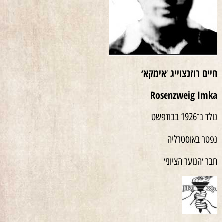
חיים רוזנצוייג ׳אימקא׳
Rosenzweig Imka
נולד ב־1926 בבודפשט
נפטר באוסטרליה
חבר ׳הנוער הציוני׳