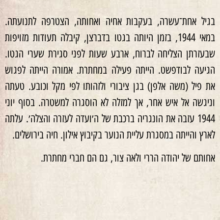
בגיל אחת־עשרה, בעקבות אחיה ואחותה, הצטרפה לתנועתה.
במאי 1944, בזמן היותה בגטו בדברצן, קיבלה תעודות מזויפות
שבעזרתן הצליחה לברוח, ארבע שעות לפני סגירת שערי הגטו.
הגיעה לבודפשט. הייתה פעילה במחתרת. אמורה הייתה לפגוש
את פיל (משה אלפן) בגן ציבורי ולזהותו לפי מקל וכובע. טעתה
וניגשה אל איש אחר, אך למזלה לא הוסגרה למשטרה. בסוף יוני
1944 עזבה את הונגריה ברכבת של ה׳ועדה לעזרה והצלה׳. עלתה
לארץ והייתה במסגרת עליית הנוער בקיבוץ אילון. חיה בירושלים.
אחותם של יהודה הררי ולאה צור, גם הם חברי מחתרת.