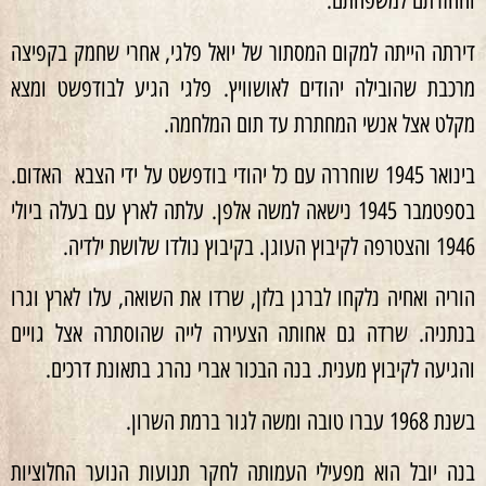
והחזרתם למשפחתם.
דירתה הייתה למקום המסתור של יואל פלגי, אחרי שחמק בקפיצה
מרכבת שהובילה יהודים לאושוויץ. פלגי הגיע לבודפשט ומצא
מקלט אצל אנשי המחתרת עד תום המלחמה.
בינואר 1945 שוחררה עם כל יהודי בודפשט על ידי הצבא האדום.
בספטמבר 1945 נישאה למשה אלפן. עלתה לארץ עם בעלה ביולי
1946 והצטרפה לקיבוץ העוגן. בקיבוץ נולדו שלושת ילדיה.
הוריה ואחיה נלקחו לברגן בלזן, שרדו את השואה, עלו לארץ וגרו
בנתניה. שרדה גם אחותה הצעירה לייה שהוסתרה אצל גויים
והגיעה לקיבוץ מענית. בנה הבכור אברי נהרג בתאונת דרכים.
בשנת 1968 עברו טובה ומשה לגור ברמת השרון.
בנה יובל הוא מפעילי העמותה לחקר תנועות הנוער החלוציות