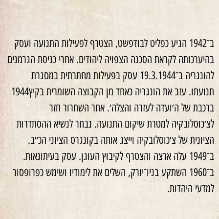
ב־
1942
הגיע
כפליט
לבודפשט, הצטרף
לפעילות
התנועה
ועסק
בהיערכותה
לקראת
הסכנה הצפויה
ליהודים
.
אחרי
כניסת
הגרמנים
להונגריה
ב־
19.3.1944
עסק
בפעילות
מחתרתית
במסגרת
תנועתו
.
עזב
את
הונגריה
כאחד
מן
הקבוצה
השומרית
בקיץ
1944
ברכבת
של
ה׳ועדה
לעזרה והצלה׳
.
אחר
השחרור
חזר
לצ׳כוסלובקיה
למטרת
שיקום
התנועה. נבחר
לנשיא
ההסתדרות
הציונית
של
צ׳כוסלובקיה
וייצג
אותה
בקונגרס
הציוני
הכ״ב
.
ב־
1949
עלה
ארצה
והצטרף
לקיבוץ
העוגן. עסק
בעיתונאות
.
ב־1960 השתקע
בניו־יורק, השלים
את
לימודיו
ושימש
כפרופסור
למדעי היהדות
.