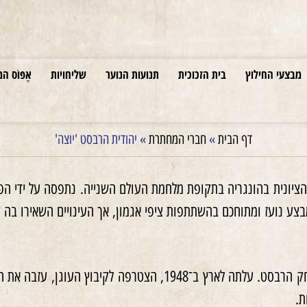
מבצעי החילוץ
בית הזכוכית
תנועות הנוער
שליחויות
אֶפּוֹס המ
דף הבית
»
חברי המחתרת
»
יהודית הרבסט 'יוצה'
יונית בהונגריה בתקופת מלחמת העולם השנייה. נתפסה על ידי הפש
צע נועז ומתוחכם בהשתתפות ציפי אגמון, אך העינויים השאירו בה צ
ב־1944 נישאה למימיש, יצחק הרבסט. עלתה לארץ ב־1948
ת.