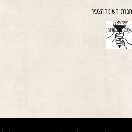
חברת ׳השומר הצעיר׳