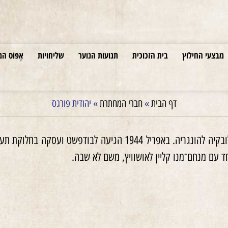
מבצעי החילוץ
בית הזכוכית
תנועות הנוער
שליחויות
אֶפּוֹס המ
דף הבית
»
חברי המחתרת
»
יהודית פורגס
הייתה פעילה ב׳בריחה׳ מסלובקיה להונגריה. באפריל 944
ד עם מנחם־מנו קליין לאושוויץ, משם לא שבה.