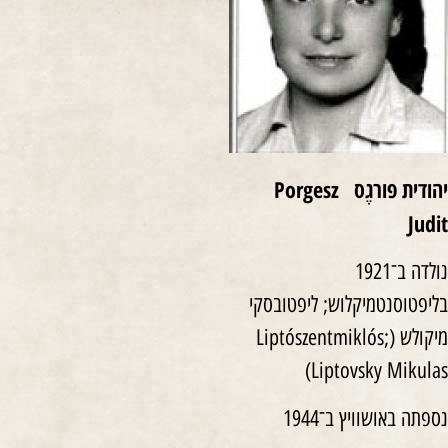
יהודית פורגֶס Porgesz
Judit
נולדה ב־1921
בליפטוסנטמיקלוש; ליפטובסקי
מיקולש (Liptószentmiklós;
Liptovsky Mikulas)
נספתה באושוויץ ב־1944