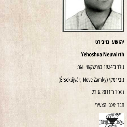
יהושע נויבירט
Yehoshua
Neuwirth
נולד ב־1924 בארשקאוייוואר;
נובי זמקי (Érsekújvár; Nove Zamky)
נפטר ב־23.6.2011
חבר ׳מכבי הצעיר׳