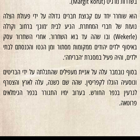
בשדרות מרגיט (Margit körút).
הוא שוחרר יחד עם קבוצת חברים גדולה על ידי פעולת הצלה
נועזת של חברי המחתרת. הגיע לבית ׳מוגן׳ ברחוב וקרלה
(Wekerle) ובו שהה עד בוא השחרור. אחרי השחרור עסק
באיסוף ילדים יהודים ממקומות מסתור ומן הגטו והכנסתם לבתי
ילדים, והיה פעיל במסגרת ׳הבריחה׳.
בסוף נובמבר עלה על אניית מעפילים שהתגלתה על ידי הבריטים
ונוסעיה הוגלו לקפריסין. שהה שם כשנה, עלה לארץ והצטרף
לגרעין בכפר החורש. בערוב ימיו התגורר בכפר הגימלאים
פרוטאה.