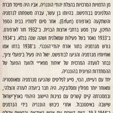
מן הדמויות המרכזיות בהצלת יהודי הונגריה. אביו היה מייסד חברת
הטלפונים בבודפשט. בהיותו בן עשר, עברה משפחתו לגרמניה
והשתקעה בארפורט (Erfurt). אחר סיום לימודיו בבית הספר
התיכון, ערך מסע ברחבי ארצות הברית. ב־1932 חזר לארפורט.
ב־1933 נאסר בשל פעילות שמאלנית ושהה שנה בכלא. ב־1934
גורש מגרמניה בתור אזרח יהודי־הונגרי. ב־1938 ברחו אמו
ואחיותיו מגרמניה והגיעו לבודפשט. יואל היה פעיל ב׳פועלי ציון׳,
נבחר לוועדה המרכזית של ׳איחוד מפא״י׳ ולוועד הפועל של
ההסתדרות הציונית בהונגריה.
יחד עם רעייתו, הנזי, סייע לפליטים שהגיעו מגרמניה ומאוסטריה
ומאוחר יותר מפולין ומסלובקיה. היה חבר ב׳ועדה לעזרה והצלה׳,
ובמסגרתה קיים קשרים עם נציגות היישוב היהודי בארץ־ישראל
שישבה באיסטנבול. אחרי כיבוש הונגריה בידי הגרמנים
ב־19.3.1944, קיים קשרים עם אנשי האס־אס ובראשם אדולף