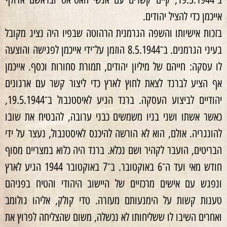
אייכמן כדי להציל יהודים.
בזכות אישיותו והשפה הגרמנית הרהוטה שבפיו היה נציג מקובל
בעיני הגרמנים. ב־8.5.1944 הוזמן על־ידי אייכמן לפגישה והוצעה
לו עסקה: חייהם של מיליון יהודים, תמורת סחורות וכסף. אייכמן
אף הציע לברנד לצאת לחוץ לארץ כדי ליצור קשר עם ארגונים
יהודיים לביצוע העסקה. ברנד הגיע לאיסטנבול ב־19.5.1944,
כאשר אשתו ושני בניו משמשים כבני ערובה, להבטיח את שובו
להונגריה. אולם, הוא לא הורשה להיכנס לאיסטנבול, נעצר על ידי
הבריטים, הועבר לקהיר ושם נכלא. ברנד היה כלוא במצריים מסוף
חודש מאי ועד ה־6 באוקטובר. ב־7 באוקטובר 1944 הגיע לארץ
ונפגש עם אישים מרכזיים של היישוב היהודי והטיח בפניהם
טענות קשות על הימנעותם מעזרה. טדי קולק, אליהו גולומב
ואחרים השיבו לו ששליחותו לא נכשלה, משום שהצליחה לפרוץ את