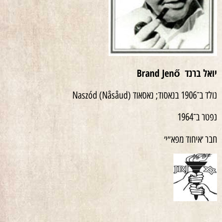
יואל ברנד
ő
Brand Jen
נולד ב־1906 בנאסוד; נאסאוד Naszód (Nåsåud)
נפטר ב־1964
חבר ׳איחוד מפא״י׳