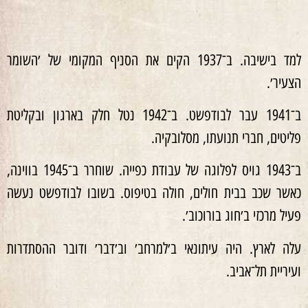
למד בישיבה. ב־1937 הקים את הסניף המקומי של ׳השומר
הצעיר׳.
ב־1941 עבר לבודפשט. ב־1942 נטל חלק בארגון ובקליטת
פליטים, חברי תנועתו, מסלובקיה.
ב־1943 גויס לפלוגה של עבודת כפייה. שוחרר ב־1945 בווינה,
כאשר שכב בבית חולים, חולה בטיפוס. בשובו לבודפשט נעשה
פעיל מרכזי ב׳חוג בורוכוב׳.
עלה לארץ. היה עיתונאי ב׳למרחב׳ וב׳דבר׳ ודובר ההסתדרות
ועיריית תל־אביב.