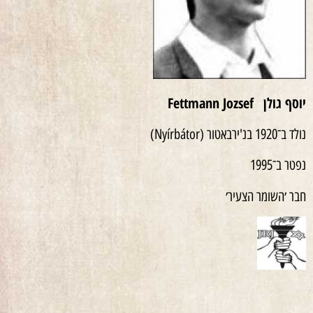
יוסף גולן
Fettmann Jozsef
נולד ב־1920 בנ'ירבאטור (Nyírbátor)
נפטר ב־1995
חבר ׳השומר הצעיר׳