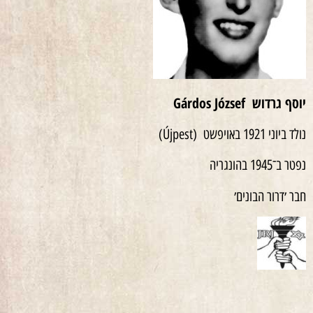
יוסף גרדוש
Gárdos József
נולד ביוני 1921 באויפשט (Újpest)
נפטר ב־1945 בהונגריה
חבר ׳דרור הבונים׳