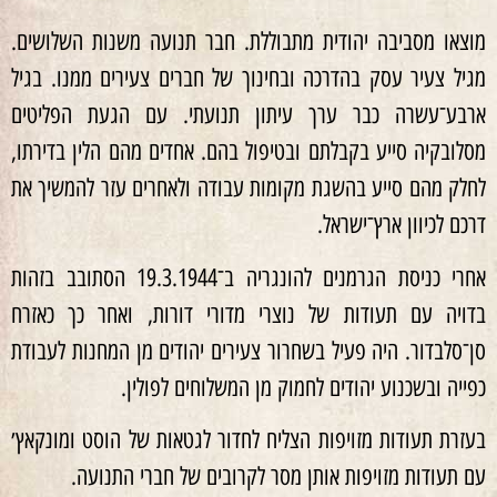
מוצאו מסביבה יהודית מתבוללת. חבר תנועה משנות השלושים.
מגיל צעיר עסק בהדרכה ובחינוך של חברים צעירים ממנו. בגיל
ארבע־עשרה כבר ערך עיתון תנועתי. עם הגעת הפליטים
מסלובקיה סייע בקבלתם ובטיפול בהם. אחדים מהם הלין בדירתו,
לחלק מהם סייע בהשגת מקומות עבודה ולאחרים עזר להמשיך את
דרכם לכיוון ארץ־ישראל.
אחרי כניסת הגרמנים להונגריה ב־19.3.1944 הסתובב בזהות
בדויה עם תעודות של נוצרי מדורי דורות, ואחר כך כאזרח
סן־סלבדור. היה פעיל בשחרור צעירים יהודים מן המחנות לעבודת
כפייה ובשכנוע יהודים לחמוק מן המשלוחים לפולין.
בעזרת תעודות מזויפות הצליח לחדור לגטאות של הוסט ומונקאץ׳
עם תעודות מזויפות אותן מסר לקרובים של חברי התנועה.