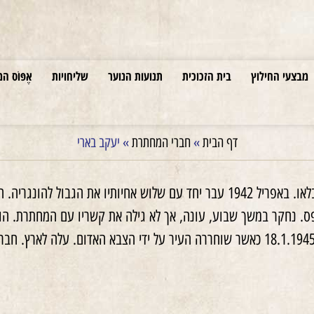
מבצעי החילוץ
בית הזכוכית
תנועות הנוער
שליחויות
אֶפּוֹס המ
דף הבית
»
חברי המחתרת
»
יעקב בארי
לאו. באפריל
1942
עבר יחד עם שלוש אחיותיו את הגבול להונגריה. הם
ס. נחקר במשך שבוע, עונה, אך לא גילה את קשריו עם המחתרת. הוע
18.1.194
כאשר שוחררה העיר על ידי הצבא האדום. עלה לארץ. חבר 