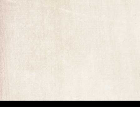
ומים המופיעים באתר. קיים קושי מובנה באיתור בעלי זכויות יוצרים של יצירות
ים באיזה מהתכנים המופיעים באתר זה, הנכם רשאים לפנות אלינו ולבקש מאיתנו לחדול משימוש בתוכן זה ולמסור לנו פרטים