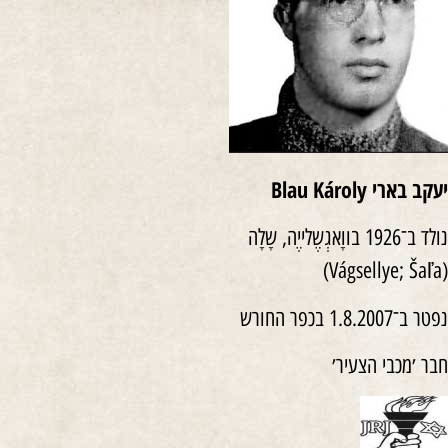
יעקב בארי
Blau Károly
נולד ב־1926 בווָאגְשֶלייֶה, שָלָה
(Vágsellye; Šaľa)
נפטר ב־1.8.2007 בכפר החורש
חבר ׳מכבי הצעיר׳