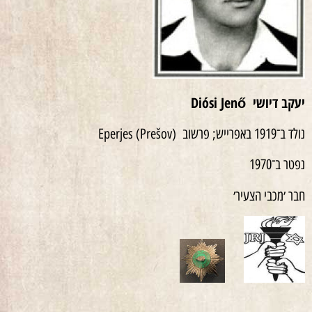
יעקב דיושי
ő
Diósi Jen
נולד ב־1919 באפרייש; פרשוב Eperjes (Prešov)
נפטר ב־1970
חבר ׳מכבי הצעיר׳