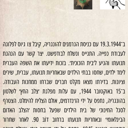
ב־19.3.1944 עם כניסת הגרמנים להונגריה, קיבל צו גיוס לפלוגה
לעבודת כפייה. התגייס ונשלח לבודפשט. יצר קשר עם הנהגת
תנועתו והגיע ל׳בית הזכוכית׳. בזכות ידיעתו את השפה העברית
לימד ילדים, שחסו בבתי הילדים שבאחריות תנועתו, עברית, שירים
וציונות. בדירתו מצאו מקלט חברים שברחו ממחנות העבודה.
ב־15 באוקטובר 1944, עם עלות מפלגת ׳צלב החץ׳ לשלטון
בהונגריה, נתפס על ידי הז׳נדרמים, אולם הצליח להימלט. הצטרף
לסגל החינוכי של בית הילדים שפעל בחסות ׳הצלב האדום
הבינלאומי׳ ובאחריות תנועתו ברחוב דוֹבּ 90. לאחר שחרור