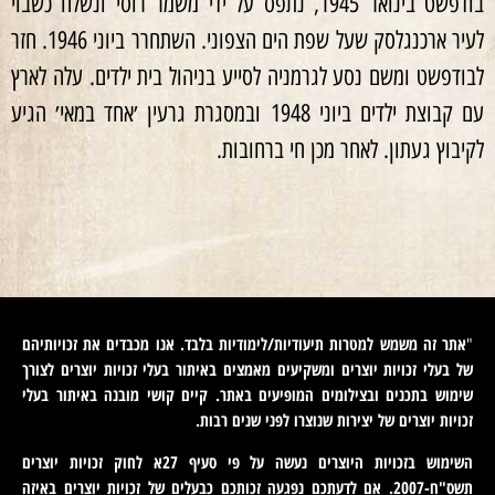
בודפשט בינואר 1945, נתפס על ידי משמר רוסי ונשלח כשבוי
לעיר ארכנגלסק שעל שפת הים הצפוני. השתחרר ביוני 1946. חזר
לבודפשט ומשם נסע לגרמניה לסייע בניהול בית ילדים. עלה לארץ
עם קבוצת ילדים ביוני 1948 ובמסגרת גרעין ׳אחד במאי׳ הגיע
לקיבוץ געתון. לאחר מכן חי ברחובות.
אתר זה משמש למטרות תיעודיות/לימודיות בלבד. אנו מכבדים את זכויותיהם
"
של בעלי זכויות יוצרים ומשקיעים מאמצים באיתור בעלי זכויות יוצרים לצורך
שימוש בתכנים ובצילומים המופיעים באתר. קיים קושי מובנה באיתור בעלי
זכויות יוצרים של יצירות שנוצרו לפני שנים רבות
.
השימוש בזכויות היוצרים נעשה על פי סעיף 27א לחוק זכויות יוצרים
תשס"ח-2007. אם לדעתכם נפגעה זכותכם כבעלים של זכויות יוצרים באיזה