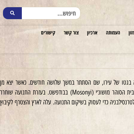
זון
העמותה
ארכיון
צור קשר
קישורים
30. לאחר כניסת הגרמנים להונגריה ב־19.3.1944, הקים מחבוא בגטו של עירו, שם הסתתר במשך שלושה חודשים. כאשר יצא מן
המחבוא כדי להשיג מים, נתפס, הועבר לברגסאס;ברהובה (Beregszász: Berehove) ומשם לבית הסוהר מושונ׳י (Mosonyi) בבודפשט. בעזרת התנועה שוחרר
טרנסילבניה כדי לעסוק בשיקום התנועה. עלה לארץ והצטרף לקיבוץ