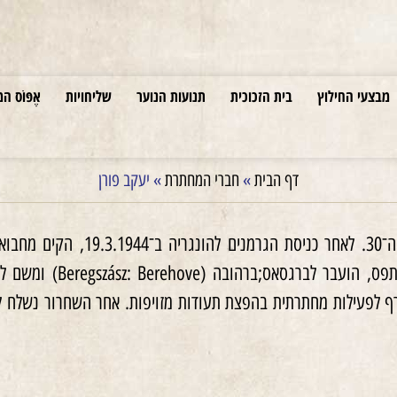
מבצעי החילוץ
בית הזכוכית
תנועות הנוער
שליחויות
אֶפּוֹס המ
דף הבית
»
חברי המחתרת
»
יעקב פורן
חבר בתנועתו בסוף שנות ה־
טרף לפעילות מחתרתית בהפצת תעודות מזויפות. אחר השחרור נשלח ל