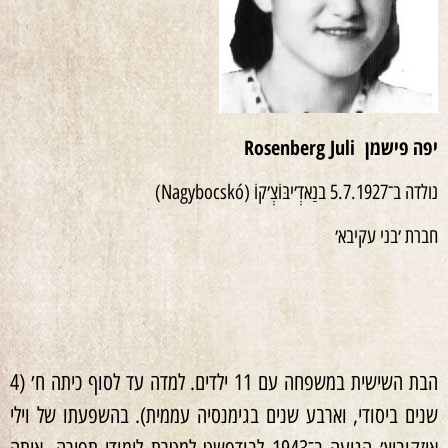
יפה
פישמן
Rosenberg Juli
נולדה ב־5.7.1927 בנַאדְ׳יבּוֹצְ׳קוֹ (Nagybocskó)
חברת ׳בני עקיבא׳
הבת השישית במשפחה עם 11 ילדים. למדה עד לסוף כיתה ח׳ (4
שנים ביסודי, וארבע שנים בגימנסיה עממית). בהשפעתו של וילי