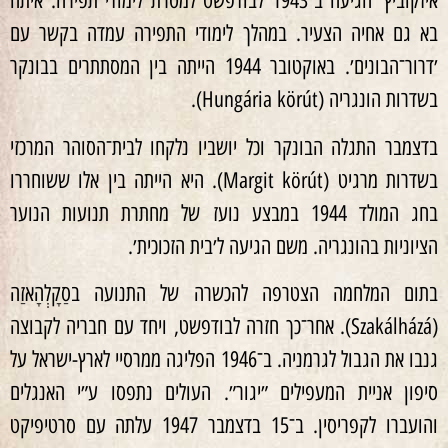
איזקוביץ׳ הגיעה ב־1943 לבודפשט למטרת לימודי תפירה. איתה
בא גם אחיה הצעיר. במהלך לימודי התפירה עמדה בקשר עם
׳דרור־הבונים׳. באוקטובר 1944 הייתה בין המסתתרים בבונקר
בשדרות הונגריה (Hungária körút).
בדצמבר התגלה הבונקר וכל יושביו נלקחו לבית־הסוהר המרכזי
בשדרות מרגיט (Margit körút). היא הייתה בין אלו ששוחררו
בחג המולד 1944 במבצע נועז של מחתרת תנועות הנוער
הציוניות בהונגריה. משם הגיעה ל׳בית הזכוכית׳.
בתום המלחמה הצטרפה להכשרה של התנועה בסַקָלְהָאזַה
(Szakálházá). אחר־כך חזרה לבודפשט, ויחד עם חבריה לקבוצה
גנבו את הגבול לגרמניה. ב־1946 הפליגה ממרסיי לארץ-ישראל על
סיפון אניית המעפילים ״יגור״. העולים נתפסו ע״י האנגלים
והועברו לקפריסין. ב־15 בדצמבר 1947 עלתה עם סרטיפיקט