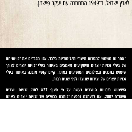
לארץ ישראל. ב־1949 התחתנה עם יעקב פישמן.
אתר זה משמש למטרות תיעודיות/לימודיות בלבד. אנו מכבדים את זכויותיהם
"
של בעלי זכויות יוצרים ומשקיעים מאמצים באיתור בעלי זכויות יוצרים לצורך
שימוש בתכנים ובצילומים המופיעים באתר. קיים קושי מובנה באיתור בעלי
זכויות יוצרים של יצירות שנוצרו לפני שנים רבות
.
השימוש בזכויות היוצרים נעשה על פי סעיף 27א לחוק זכויות יוצרים
תשס"ח-2007. אם לדעתכם נפגעה זכותכם כבעלים של זכויות יוצרים באיזה
מהתכנים המופיעים באתר זה, הנכם רשאים לפנות אלינו ולבקש מאיתנו לחדול
משימוש בתוכן זה ולמסור לנו פרטים ליצירת קשר עמכם. פניות כאמור יש
לעשות באמצעות דוא"ל לכתובת
machteret1944@gmail.com
".
English
(
אנגלית
)
עברית