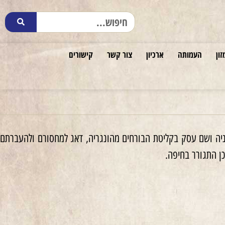
זון
העמותה
ארכיון
צור קשר
קישורים
של תנועתו. מנהיג רוחני. עסק בפעילות מחתרתית. ב־1944 נשלח לרומניה ושם עסק בקליטת הבורחים מהונגריה, דאג למחסורם ולהעברתם
ן התגורר בחיפה.