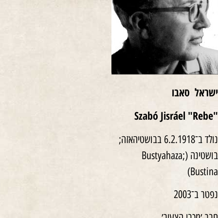
ישראל סאבו
Szabó Jisráel‎ "Rebe"‎
נולד ב־6.2.1918 בבושטיהאזה;
בושטינה (Bustyahaza;
Bustina)
נפטר ב־2003
חבר ׳מכבי הצעיר׳