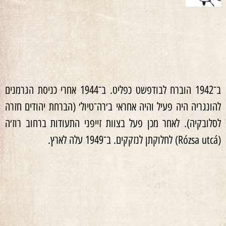
ב־1942 הוברח לבודפשט כפליט. ב־1944 אחרי כניסת הגרמנים
להונגריה היה פעיל והיה אחראי ב׳רה־טיול׳ (הברחת יהודים חזרה
לסלובקיה). לאחר מכן פעל בצוות זייפני התעודות ברחוב רוז׳ה
(Rózsa utcá) לחלוקתן לנזקקים. ב־1949 עלה לארץ.