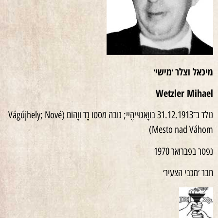
מיכאל וצלר
מישי
׳
׳
Wetzler Mihael
נולד ב־31.12.1913 בווָאגוּייהֶיי; נובה מסטו נָד ווָהוֹם (Vágújhely; Nové
Mesto nad Váhom)
נפטר בפברואר 1970
חבר ׳מכבי הצעיר׳