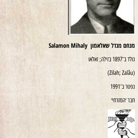
מנחם מנדל שאלאמון
Salamon Mihaly
נולד ב־1897 בזילה; זאלאו
(Zilah; Zalåu)
נפטר ב־1991
חבר ׳המזרחי׳