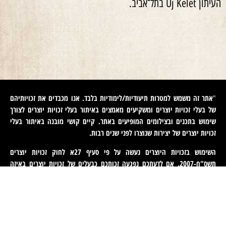
העיתון Uj Kelet בתל־אביב.
אתר זה משמש למטרות תיעודיות/לימודיות בלבד. אנו מכבדים את זכויותיהם
"
של בעלי זכויות יוצרים ומשקיעים מאמצים באיתור בעלי זכויות יוצרים לצורך
שימוש בתכנים ובצילומים המופיעים באתר. קיים קושי מובנה באיתור בעלי
זכויות יוצרים של יצירות שנוצרו לפני שנים רבות
.
השימוש בזכויות היוצרים נעשה על פי סעיף 27א לחוק זכויות יוצרים
תשס"ח-2007. אם לדעתכם נפגעה זכותכם כבעלים של זכויות יוצרים באיזה
מהתכנים המופיעים באתר זה, הנכם רשאים לפנות אלינו ולבקש מאיתנו לחדול
משימוש בתוכן זה ולמסור לנו פרטים ליצירת קשר עמכם. פניות כאמור יש
לעשות באמצעות דוא"ל לכתובת
machteret1944@gmail.com
".
English
(
אנגלית
)
עברית