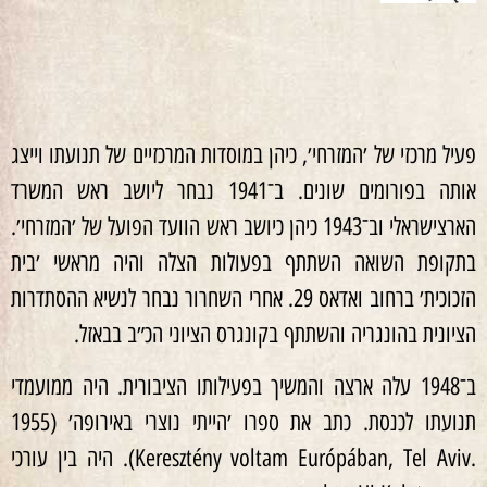
פעיל מרכזי של ׳המזרחי׳, כיהן במוסדות המרכזיים של תנועתו וייצג
אותה בפורומים שונים. ב־1941 נבחר ליושב ראש המשרד
הארצישראלי וב־1943 כיהן כיושב ראש הוועד הפועל של ׳המזרחי׳.
בתקופת השואה השתתף בפעולות הצלה והיה מראשי ׳בית
הזכוכית׳ ברחוב ואדאס 29. אחרי השחרור נבחר לנשיא ההסתדרות
הציונית בהונגריה והשתתף בקונגרס הציוני הכ״ב בבאזל.
ב־1948 עלה ארצה והמשיך בפעילותו הציבורית. היה ממועמדי
תנועתו לכנסת. כתב את ספרו ׳הייתי נוצרי באירופה׳ (1955
.Keresztény voltam Európában, Tel Aviv). היה בין עורכי