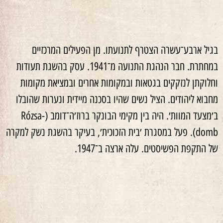
בגיל
ארבע־עשרה
הצטרף
לתנועתו. מן
הפעילים
המרכזיים
במחתרת. חבר
הנהגת
התנועה
מ־1941
.
עסק
בהשגת תעודות
וחלוקתן
לנזקקים
בגטאות
ובמקומות
אחרים
ובמציאת
מקומות
מחבוא
ליהודים. הציל
נשים
שהיו
בסכנה
מיידית
ונערות
שהובלו
ב׳מצעד
המוות׳.
היה
בין
מקימי
הבונקר
ברוז׳ה־דומב (
Rózsa-
domb
). פעל
במסגרת
׳בית
הזכוכית׳, בעיקר
בהשגת
נשק למקרה
של
התקפת
הפשיסטים.
עלה
ארצה
ב־1947.