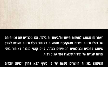
אתר זה משמש למטרות תיעודיות/לימודיות בלבד. אנו מכבדים את זכויותיהם
"
של בעלי זכויות יוצרים ומשקיעים מאמצים באיתור בעלי זכויות יוצרים לצורך
שימוש בתכנים ובצילומים המופיעים באתר. קיים קושי מובנה באיתור בעלי
זכויות יוצרים של יצירות שנוצרו לפני שנים רבות
.
השימוש בזכויות היוצרים נעשה על פי סעיף 27א לחוק זכויות יוצרים
תשס"ח-2007. אם לדעתכם נפגעה זכותכם כבעלים של זכויות יוצרים באיזה
מהתכנים המופיעים באתר זה, הנכם רשאים לפנות אלינו ולבקש מאיתנו לחדול
משימוש בתוכן זה ולמסור לנו פרטים ליצירת קשר עמכם. פניות כאמור יש
לעשות באמצעות דוא"ל לכתובת
machteret1944@gmail.com
".
English
(
אנגלית
)
עברית