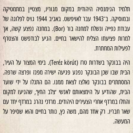
תלמיד הגימנסיה היהודית במקום מגוריו, מצטיין במתמטיקה
ובמוסיקה. ב־1943 עבר לאויפשט. באביב 1944 גויס לפלוגה של
עבודת כפייה ונשלח למחנה בור (Bor). במחנה נפצע קשה, אך
למרות פציעתו הצליח להישאר בחיים. הגיע לבודפשט והצטרף
לפעילות המחתרת.
היה בבונקר בשדרות טרז (Teréz körút). בימי המצור על העיר,
הבית שבו שכן הבונקר נפגע פגיעה ישירה מפגז ופרצה שרפה.
המסתתרים בבונקר נאלצו לצאת ממנו. הם התגלו על ידי שוער
הבית, שהודיע על הימצאותם לאנשי ׳צלב החץ׳, שהגיעו למקום
והחלו במרדף אחרי הצעירים היהודים. מרדכי נהרג במרדף יחד עם
שאר חבריו. רק אחד מהם, משה כץ, נותר בחיים והוא שסיפר על
המעשה.