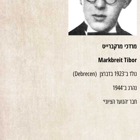
מרדכי מרקברייט
Markbreit Tibor
נולד ב־1923 בדברצן (Debrecen)
נהרג ב־1944
חבר ׳הנוער הציוני׳