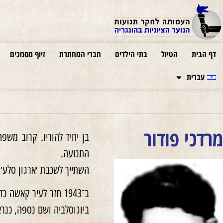
דף הבית
הטיול
בתי הילדים
חברי המחתרת
זיוף מסמכים
עברית
מרדכי פודור
התנועה.
השתייך לשכבת ׳ארגון סלע׳. החל מ־1942 פעיל במתן סיוע לפליטים שהגיעו מסלובקיה לבודפשט, והשתת
ביוגוסלביה ושם נספה, כנראה בשנת 1944. אשתו ובנו אברהם נורו ביער בקרבת 