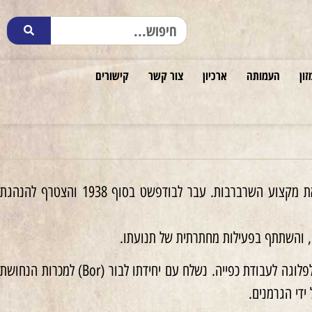
זון
העמותה
ארכיון
צור קשר
קישורים
בן יחיד להוריו. קרוב משפחה של המשורר אביגדור המאירי. הצטרף בגיל צעיר לתנועה. למד את מקצוע השרברבות. עבר לבודפשט בסוף 1938 והצטרף להנהגת
ב־1943 חזר לעיר קאשה כדי להיות נוכח בלידת בנו מאשתו מלכה באמול (Baumohl), שם גויס לפלוגה לעבודת כפייה. נשלח עם יחידתו לבור (Bor) למכרות הנחושת