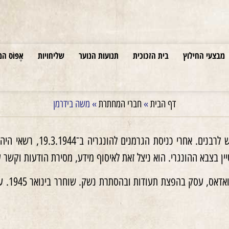
מבצעי החילוץ
בית הזכוכית
תנועות הנוער
שליחויות
אֶפּוֹס המ
דף הבית
»
חברי המחתרת
»
משה בידרמן
בבודפשט למד בבית המד
ן בצבא ההונגרי. הוא ניצל זאת לאיסוף מידע, מסירת הודעות וקשר ע