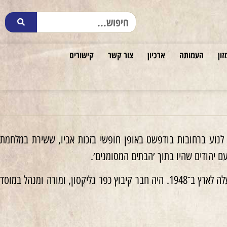
זון
העמותה
ארכיון
צור קשר
קישורים
רש לרבנים. אחרי כניסת הגרמנים להונגריה ב־19.3.1944, רשאי היה לנוע ברחובות בודפשט באופן חופשי בזכות אביו, ששירת במלחמת
ם יהודים שהיו בתוך ׳הבתים המסומנים׳.
פעל ב׳בית הזכוכית׳ ברחוב ואדאס, עסק בהפצת תעודות ובהסתרת נשק. שוחרר בינואר 1945. עלה לארץ ב־1948. היה חבר קיבוץ כפר גליקסון, ומורה ומנהל במוסד