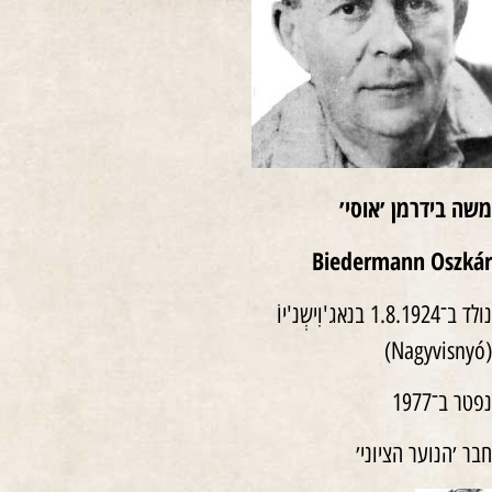
משה בידרמן ׳אוסי׳
Biedermann Oszkár
נולד ב־1.8.1924 בנאג'וִישְנ'יוֹ
(Nagyvisnyó)
נפטר ב־1977
חבר ׳הנוער הציוני׳