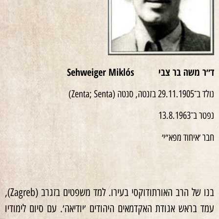
ד״ר משה בר צבי Sehweiger Miklós
נולד ב־29.11.1905 בזנטה, סנטה (Zenta; Senta)
נפטר ב־13.8.1963
חבר ׳איחוד מפא״י׳
בנו של הרב האורתודוקסי בעירו. למד משפטים בזגרב (Zagreb),
עמד בראש אגודת האקדמאים היהודים ׳יודיאה׳. עם סיום לימודיו