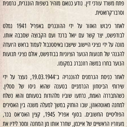
פתח משרד עורכי דין. נודע כנואם מזהיר בשפות הונגרית, גרמנית
וסרבו־קרואטית.
לאחר כיבוש האזור על ידי ההונגרים באפריל 1941 נמלט
לבודפשט, יצר קשר עם יואל ברנד ועם הקבוצה שסבבה אותו.
מונה על ידי נציגי היישוב שישבו באיסטנבול לעמוד בראש ה׳ועדה
להגנה׳ של תנועות הנוער הציוניות בבודפשט, אולם נציגי תנועות
הנוער בחרו במשה רוזנברג במקומו.
לאחר כניסת הגרמנים להונגריה ב־19.03.1944, נעצר על ידי
שירותי הביטחון הגרמניים בטענה שהוא גיסו של סטלין.
כשהתבררה האמת, נרתעו שוביו מלהודות בטעותם והוא נשלח
למחנה מאוטהאוזן, שבו הוחזק במשך למעלה משנה בין האסירים
הפוליטיים החשובים. בסוף אפריל 1945, קצין האס־אס בכר,
מעוזריו הראשיים של אייכמן, שחרר אותו מן המחנה ומסר לידיו את