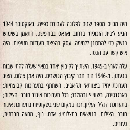
היה מגויס מספר שנים לפלוגה לעבודת כפייה. באוקטובר 1944
הגיע ל׳בית הזכוכית׳ ברחוב ואדאס בבודפשט. התאמן בשימוש
בנשק כדי להתכונן ללחימה. עסק בהפצת תעודות מזויפות. היה
איש קשר עם הגטו.
עלה לארץ ב-1945. השתייך לקיבוץ ׳אחד במאי׳ שעלה להתיישבות
בגעתון. מ-1946 היה חבר קיבוץ הגושרים. היה אמן צילום. הציג
תערוכת יחיד ב׳צוותא׳ תל-אביב. השתתף בתערוכות קבוצתיות:
בארגנטינה, בשווייץ ובהולנד; בכל תערוכות איגוד חובבי הצילום;
בתערוכת הגליל העליון. זכה במקום שני בשקופיות בתערוכת איגוד
חובבי הצילום. הנושאים בתצלומיו: אדם, נוף, מחאה חברתית,
נעורים.