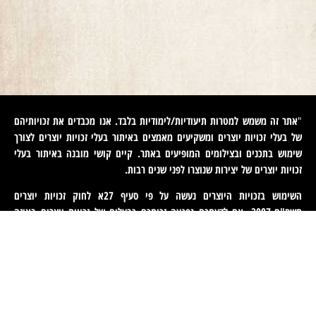
אתר זה משמש למטרות תיעודיות/לימודיות בלבד. אנו מכבדים את זכויותיהם
"
של בעלי זכויות יוצרים ומשקיעים מאמצים באיתור בעלי זכויות יוצרים לצורך
שימוש בתכנים ובצילומים המופיעים באתר. קיים קושי מובנה באיתור בעלי
זכויות יוצרים של יצירות שנוצרו לפני שנים רבות
.
השימוש בזכויות היוצרים נעשה על פי סעיף 27א לחוק זכויות יוצרים
תשס"ח-2007. אם לדעתכם נפגעה זכותכם כבעלים של זכויות יוצרים באיזה
מהתכנים המופיעים באתר זה, הנכם רשאים לפנות אלינו ולבקש מאיתנו לחדול
משימוש בתוכן זה ולמסור לנו פרטים ליצירת קשר עמכם. פניות כאמור יש
לעשות באמצעות דוא"ל לכתובת
machteret1944@gmail.com
".
English
(
אנגלית
)
עברית